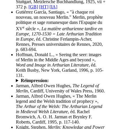
Stuttgart, Metzlersche Buchhandlung, 1925, vii +
372 p.
[GB]
[HT]
[IA]
Gutiérrez García, Santiago, « "à chaque roi
nouveau, un nouveau Merlin." Merlin, prophète
politique et sage romanesque dans l'Espagne du
e
XV
siècle »,
La matière arthurienne tardive en
Europe, 1270-1530 = Late Arthurian Tradition
in Europe
, éd. Christine Ferlampin-Acher,
Rennes, Presses universitaires de Rennes, 2020,
p. 683-694.
Hoffman, Donald L., « Seeing the seer: images
of Merlin in the Middle Ages and beyond »,
Word and Image in Arthurian Literature
, éd.
Keith Busby, New York, Garland, 1996, p. 105-
131.
Réimpression:
Jarman, Alfred Owen Hughes,
The Legend of
Merlin
, Cardiff, University of Wales Press, 1960.
Jarman, Alfred Owen Hughes, « The Merlin
legend and the Welsh tradition of prophecy »,
The Arthur of the Welsh: The Arthurian Legend
in Medieval Welsh Literature
, éd. Rachel
Bromwich, A. O. H. Jarman et Brynley F.
Roberts, Cardiff, 1995, p. 117-140.
Knight, Stephen,
Merlin: Knowledge and Power