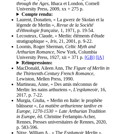
through the Ages
, Ithaca et London, Cornell
University Press, 2009, xx + 275 p.
Compte rendu:
Laurent, Donatien, « La gwerz de Skolan et la
légende de Merlin »,
Revue de la Société
d'éthnologie française
, 1, 1971, p. 19-54.
Lecouteux, Claude, « Merlin: éléments d'étude
stratigraphique »,
Iris
, 21, 2001, p. 9-22.
Loomis, Roger Sherman,
Celtic Myth and
Arthurian Romance
, New York, Columbia
University Press, 1927, xii + 371 p.
[GB]
[IA]
Réimpressions:
MacDonald, Aileen Ann,
The Figure of Merlin in
the Thirteenth-Century French Romance
,
Lewiston, Mellen Press, 1990.
Martineau, Anne, « Des amis méconnus de
Merlin: les nains arthuriens »,
L'esplumeoir
, 16,
2017, p. 7-22.
Murgia, Giulia, « Merlin en Italie: le prophète
bâtisseur »,
La matière arthurienne tardive en
Europe, 1270-1530 = Late Arthurian Tradition
in Europe
, éd. Christine Ferlampin-Acher,
Rennes, Presses universitaires de Rennes, 2020,
p. 583-596.
Nitze, William A., « The
Esplumoir Merlin
»,