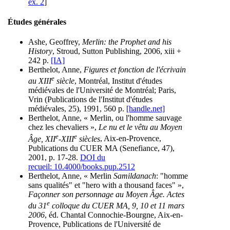
ex. 2
]
Études générales
Ashe, Geoffrey,
Merlin: the Prophet and his
History
, Stroud, Sutton Publishing, 2006, xiii +
242 p.
[IA]
Berthelot, Anne,
Figures et fonction de l'écrivain
e
au XIII
siècle
, Montréal, Institut d'études
médiévales de l'Université de Montréal; Paris,
Vrin (Publications de l'Institut d'études
médiévales, 25), 1991, 560 p.
[handle.net]
Berthelot, Anne, « Merlin, ou l'homme sauvage
chez les chevaliers »,
Le nu et le vêtu au Moyen
e
e
Âge, XII
-XIII
siècles
, Aix-en-Provence,
Publications du CUER MA (Senefiance, 47),
2001, p. 17-28.
DOI du
recueil: 10.4000/books.pup.2512
Berthelot, Anne, « Merlin
Samildanach
: "homme
sans qualités" et "hero with a thousand faces" »,
Façonner son personnage au Moyen Âge. Actes
e
du 31
colloque du CUER MA, 9, 10 et 11 mars
2006
, éd. Chantal Connochie-Bourgne, Aix-en-
Provence, Publications de l'Université de