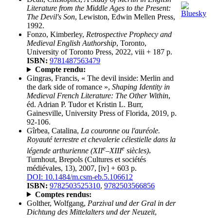
Literature from the Middle Ages to the Present:
The Devil's Son
, Lewiston, Edwin Mellen Press,
1992.
Fonzo, Kimberley,
Retrospective Prophecy and
Medieval English Authorship
, Toronto,
University of Toronto Press, 2022, viii + 187 p.
ISBN:
9781487563479
Compte rendu:
Gingras, Francis, « The devil inside: Merlin and
the dark side of romance »,
Shaping Identity in
Medieval French Literature: The Other Within
,
éd. Adrian P. Tudor et Kristin L. Burr,
Gainesville, University Press of Florida, 2019, p.
92-106.
Gîrbea, Catalina,
La couronne ou l'auréole.
Royauté terrestre et chevalerie célestielle dans la
e
e
légende arthurienne (XII
–XIII
siècles)
,
Turnhout, Brepols (Cultures et sociétés
médiévales, 13), 2007, [iv] + 603 p.
DOI: 10.1484/m.csm-eb.5.106612
ISBN:
9782503525310
,
9782503566856
Comptes rendus:
Golther, Wolfgang,
Parzival und der Gral in der
Dichtung des Mittelalters und der Neuzeit
,