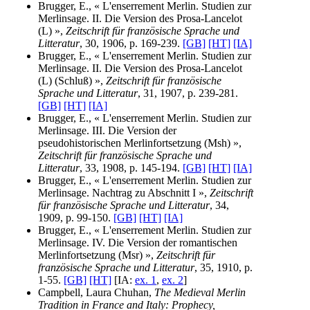
Brugger, E., « L'enserrement Merlin. Studien zur
Merlinsage. II. Die Version des Prosa-Lancelot
(L) »,
Zeitschrift für französische Sprache und
Litteratur
, 30, 1906, p. 169-239.
[GB]
[HT]
[IA]
Brugger, E., « L'enserrement Merlin. Studien zur
Merlinsage. II. Die Version des Prosa-Lancelot
(L) (Schluß) »,
Zeitschrift für französische
Sprache und Litteratur
, 31, 1907, p. 239-281.
[GB]
[HT]
[IA]
Brugger, E., « L'enserrement Merlin. Studien zur
Merlinsage. III. Die Version der
pseudohistorischen Merlinfortsetzung (Msh) »,
Zeitschrift für französische Sprache und
Litteratur
, 33, 1908, p. 145-194.
[GB]
[HT]
[IA]
Brugger, E., « L'enserrement Merlin. Studien zur
Merlinsage. Nachtrag zu Abschnitt I »,
Zeitschrift
für französische Sprache und Litteratur
, 34,
1909, p. 99-150.
[GB]
[HT]
[IA]
Brugger, E., « L'enserrement Merlin. Studien zur
Merlinsage. IV. Die Version der romantischen
Merlinfortsetzung (Msr) »,
Zeitschrift für
französische Sprache und Litteratur
, 35, 1910, p.
1-55.
[GB]
[HT]
[IA:
ex. 1
,
ex. 2
]
Campbell, Laura Chuhan,
The Medieval Merlin
Tradition in France and Italy: Prophecy,