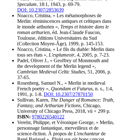
Speculum
, 18:1, 1943, p. 69-79.
DOI: 10.2307/2853639
Noacco, Cristina, « Les métamorphoses de
Merlin: réminiscences antiques et celtiques dans
le monde arthurien »,
Temps et histoire dans le
roman arthurien
, éd. Jean-Claude Faucon,
Toulouse, éditions Universitaires du Sud
(Collection Moyen-Âge), 1999, p. 145-153.
Noacco, Cristina, « Le fils du diable: Merlin dans
tous ses états »,
L'esplumeoir
, 4, 2005, p. 7-23.
Padel, Oliver J., « Geoffrey of Monmouth and
the development of the Merlin legend »,
Cambrian Medieval Celtic Studies
, 51, 2006, p.
37-65.
Rosenberg, Samuel N., « Merlin in medieval
French poetry »,
Quondam et Futurus
, n. s., 1:4,
1991, p. 1-8.
DOI: 10.2307/27870150
Sullivan, Karen,
The Danger of Romance: Truth,
Fantasy, and Arthurian Fictions
, Chicago,
University of Chicago Press, 2018, vii + 299 p.
ISBN:
9780226540122
Verelst, Philippe, et Véronique George, « Merlin,
personnage fantastique, merveilleux et de
science-fiction. À propos de
L'enchanteur
de
René Barjavel »,
Plaist vos oïr bone cançon