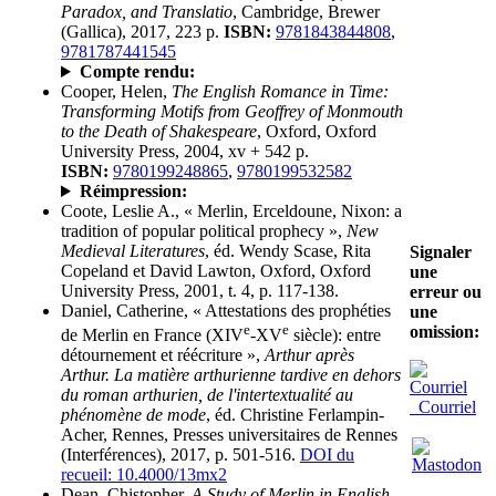
Paradox, and Translatio
, Cambridge, Brewer
(Gallica), 2017, 223 p.
ISBN:
9781843844808
,
9781787441545
Compte rendu:
Cooper, Helen,
The English Romance in Time:
Transforming Motifs from Geoffrey of Monmouth
to the Death of Shakespeare
, Oxford, Oxford
University Press, 2004, xv + 542 p.
ISBN:
9780199248865
,
9780199532582
Réimpression:
Coote, Leslie A., « Merlin, Erceldoune, Nixon: a
tradition of popular political prophecy »,
New
Medieval Literatures
, éd. Wendy Scase, Rita
Signaler
Copeland et David Lawton, Oxford, Oxford
une
University Press, 2001, t. 4, p. 117-138.
erreur ou
Daniel, Catherine, « Attestations des prophéties
une
e
e
omission:
de Merlin en France (XIV
-XV
siècle): entre
détournement et réécriture »,
Arthur après
Arthur. La matière arthurienne tardive en dehors
du roman arthurien, de l'intertextualité au
Courriel
phénomène de mode
, éd. Christine Ferlampin-
Acher, Rennes, Presses universitaires de Rennes
(Interférences), 2017, p. 501-516.
DOI du
recueil: 10.4000/13mx2
Dean, Chistopher,
A Study of Merlin in English