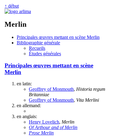
↑ début
Merlin
Principales œuvres mettant en scène Merlin
Bibliographie générale
Recueils
Études générales
Principales œuvres mettant en scène
Merlin
en latin:
Geoffrey of Monmouth
,
Historia regum
Britanniae
Geoffrey of Monmouth
,
Vita Merlini
en allemand:
en anglais:
Henry Lovelich
,
Merlin
Of Arthour and of Merlin
Prose Merlin