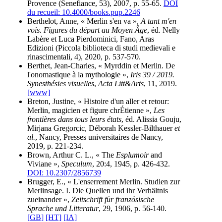
Provence (Senefiance, 53), 2007, p. 55-65.
DOI
du recueil: 10.4000/books.pup.2246
Berthelot, Anne, « Merlin s'en va »,
A tant m'en
vois. Figures du départ au Moyen Âge
, éd. Nelly
Labère et Luca Pierdominici, Fano, Aras
Edizioni (Piccola biblioteca di studi medievali e
rinascimentali, 4), 2020, p. 537-570.
Berthet, Jean-Charles, « Myrddin et Merlin. De
l'onomastique à la mythologie »,
Iris 39 / 2019.
Synesthésies visuelles
,
Acta Litt&Arts
, 11, 2019.
[www]
Breton, Justine, « Histoire d'un aller et retour:
Merlin, magicien et figure chrÉtienne »,
Les
frontières dans tous leurs états
, éd. Alissia Gouju,
Mirjana Gregorcic, Déborah Kessler-Bilthauer
et
al.
, Nancy, Presses universitaires de Nancy,
2019, p. 221-234.
Brown, Arthur C. L., « The
Esplumoir
and
Viviane »,
Speculum
, 20:4, 1945, p. 426-432.
DOI: 10.2307/2856739
Brugger, E., « L'enserrement Merlin. Studien zur
Merlinsage. I. Die Quellen und ihr Verhältnis
zueinander »,
Zeitschrift für französische
Sprache und Litteratur
, 29, 1906, p. 56-140.
[GB]
[HT]
[IA]