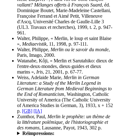
vallant? Mélanges offerts à François Suard
, éd.
Dominique Boutet, Marie-Madeleine Castellani,
Françoise Ferrand et Aimé Petit, Villeneuve
d'Ascq, Université Charles de Gaulle-Lille 3
(UL3. Travaux et recherches), 1999, t. 2, p. 947-
961.
Walter, Philippe, « Merlin, le loup et saint Blaise
»,
Mediaevistik
, 11, 1998, p. 97-111.
Walter, Philippe,
Merlin ou le savoir du monde
,
Paris, Imago, 2000.
Watanabe, Kôji, « Merlin et Sarutahiko: dieux de
l'entre-deux-mondes, dieux-guides et dieux
marins »,
Iris
, 21, 2001, p. 67-77.
Weiss, Adelaide Marie,
Merlin in German
Literature: a Study of the Merlin Legend in
German Literature from Medieval Beginnings to
the End of Romanticism
, Washington, Catholic
University of America (The Catholic University
of America Studies in German, 3), 1933, x + 152
p.
[GB]
[IA]
Zumthor, Paul,
Merlin le prophète: un thème de
la littérature polémique, de l'historiographie et
des romans
, Lausanne, Payot, 1943, 302 p.
Réimpressions: