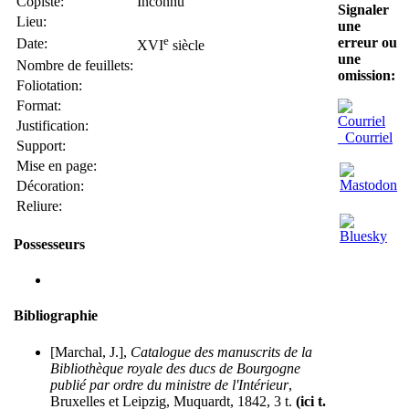
Copiste:
Inconnu
Signaler
Lieu:
une
e
erreur ou
Date:
XVI
siècle
une
Nombre de feuillets:
omission:
Foliotation:
Format:
Justification:
Courriel
Support:
Mise en page:
Décoration:
Reliure:
Possesseurs
Bibliographie
[Marchal, J.],
Catalogue des manuscrits de la
Bibliothèque royale des ducs de Bourgogne
publié par ordre du ministre de l'Intérieur
,
Bruxelles et Leipzig, Muquardt, 1842, 3 t.
(ici t.