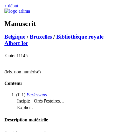
↑ début
Manuscrit
Belgique
/
Bruxelles
/
Bibliothèque royale
Albert Ier
Cote:
11145
(Ms. non numérisé)
Contenu
(f. 1)
Perlesvaus
Incipit:
Orés l'estoires…
Explicit:
Description matérielle