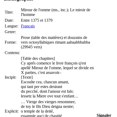
Mirour de l'omme (ms., inc.); Le miroir de
Titre:
l'homme
Date:
Entre 1375 et 1379
Langue:
Français
Genre:
Prose (table des matières) et douzains de
Forme:
vers octosyllabiques rimant aabaabbbabba
(29945 vers)
Contenu:
[Table des chapitres]
Cy aprés comence le livre françois q'est
apellé Mirour de l'omme, lequel se divide en
X parties, c'est assavoir–
Incipit:
[Texte]
Escoulte cea, chascun amant,
qui tant per estes desirant
du pecché, dont l'amour est fals:
lessetz la Miere ove tout s'enfant…
… Vierge des vierges renommee,
de toy le fils Dieu deigna nestre;
Explicit:
o temple de la deité,
Signaler
essample auci de chastité