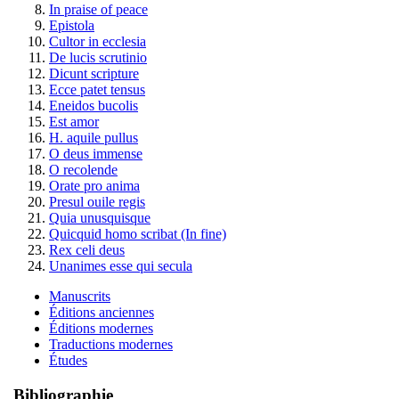
In praise of peace
Epistola
Cultor in ecclesia
De lucis scrutinio
Dicunt scripture
Ecce patet tensus
Eneidos bucolis
Est amor
H. aquile pullus
O deus immense
O recolende
Orate pro anima
Presul ouile regis
Quia unusquisque
Quicquid homo scribat (In fine)
Rex celi deus
Unanimes esse qui secula
Manuscrits
Éditions anciennes
Éditions modernes
Traductions modernes
Études
Bibliographie