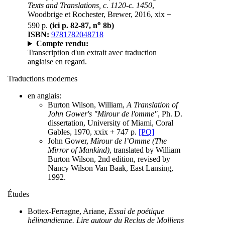
Texts and Translations, c. 1120-c. 1450
,
Woodbrige et Rochester, Brewer, 2016, xix +
o
590 p.
(ici p. 82-87, n
8b)
ISBN:
9781782048718
Compte rendu:
Transcription d'un extrait avec traduction
anglaise en regard.
Traductions modernes
en anglais:
Burton Wilson, William,
A Translation of
John Gower's "Mirour de l'omme"
, Ph. D.
dissertation, University of Miami, Coral
Gables, 1970, xxix + 747 p.
[PQ]
John Gower,
Mirour de l’Omme (The
Mirror of Mankind)
, translated by William
Burton Wilson, 2nd edition, revised by
Nancy Wilson Van Baak, East Lansing,
1992.
Études
Bottex-Ferragne, Ariane,
Essai de poétique
hélinandienne. Lire autour du Reclus de Molliens