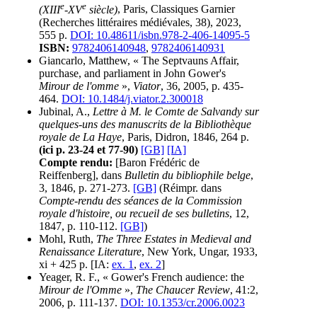
e
e
(XIII
-XV
siècle)
, Paris, Classiques Garnier
(Recherches littéraires médiévales, 38), 2023,
555 p.
DOI: 10.48611/isbn.978-2-406-14095-5
ISBN:
9782406140948
,
9782406140931
Giancarlo, Matthew, « The Septvauns Affair,
purchase, and parliament in John Gower's
Mirour de l'omme
»,
Viator
, 36, 2005, p. 435-
464.
DOI: 10.1484/j.viator.2.300018
Jubinal, A.,
Lettre à M. le Comte de Salvandy sur
quelques-uns des manuscrits de la Bibliothèque
royale de La Haye
, Paris, Didron, 1846, 264 p.
(ici p. 23-24 et 77-90)
[GB]
[IA]
Compte rendu:
[Baron Frédéric de
Reiffenberg], dans
Bulletin du bibliophile belge
,
3, 1846, p. 271-273.
[GB]
(Réimpr. dans
Compte-rendu des séances de la Commission
royale d'histoire, ou recueil de ses bulletins
, 12,
1847, p. 110-112.
[GB]
)
Mohl, Ruth,
The Three Estates in Medieval and
Renaissance Literature
, New York, Ungar, 1933,
xi + 425 p. [IA:
ex. 1
,
ex. 2
]
Yeager, R. F., « Gower's French audience: the
Mirour de l'Omme
»,
The Chaucer Review
, 41:2,
2006, p. 111-137.
DOI: 10.1353/cr.2006.0023