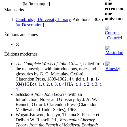
une
[la fin manque]
erreur ou
Manuscrits
une
omission:
Cambridge, University Library
, Additional, 3035
[⇛ Description]
Éditions anciennes
Courriel
∅
Éditions modernes
The Complete Works of John Gower
, edited from
the manuscripts with introductions, notes and
glossaries by G. C. Macaulay, Oxford,
Clarendon Press, 1899-1902, 4 t.
(ici t. 1, p. 1-
334)
[GB:
t. 1
,
t. 2
,
t. 3
,
t. 4
] [IA:
t. 1
,
t. 2
,
t. 3
,
t.
4
]
Selections from John Gower
, with an
Introduction, Notes and Glossary, by J. A. W.
Bennett, Oxford, Clarendon Press (Clarendon
Medieval and Tudor Series), 1968.
Wogan-Browne, Jocelyn, Thelma S. Fenster et
Delbert W. Russell, éd.,
Vernacular Literary
Theory from the French of Medieval England: