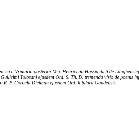
Henrici a Vrimaria posterior Ven. Henrici ab Hassia dicti de Langhens
 Guilielmi Tolosani ejusdem Ord. S. Th. D. tremenda visio de poenis inf
io R. P. Cornelii Dielman ejusdem Ord. Iubilarii Gandensis