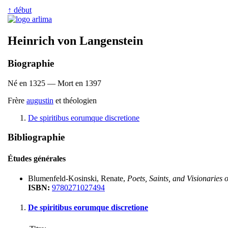
↑ début
Heinrich von Langenstein
Biographie
Né en 1325 — Mort en 1397
Frère
augustin
et théologien
De spiritibus eorumque discretione
Bibliographie
Études générales
Blumenfeld-Kosinski, Renate,
Poets, Saints, and Visionaries
ISBN:
9780271027494
De spiritibus eorumque discretione