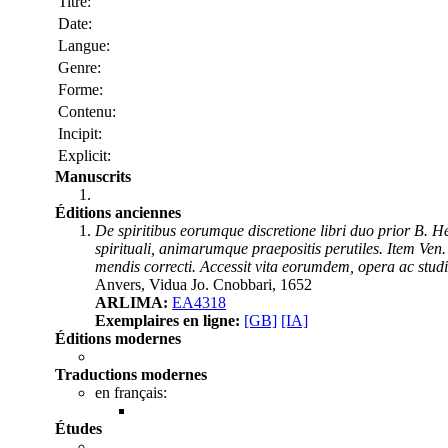
Titre:
Date:
Langue:
Genre:
Forme:
Contenu:
Incipit:
Explicit:
Manuscrits
Éditions anciennes
De spiritibus eorumque discretione libri duo prior B. 
spirituali, animarumque praepositis perutiles. Item Ven.
mendis correcti. Accessit vita eorumdem, opera ac stud
Anvers, Vidua Jo. Cnobbari, 1652
ARLIMA:
EA4318
Exemplaires en ligne:
[GB]
[IA]
Éditions modernes
Traductions modernes
en français:
Études