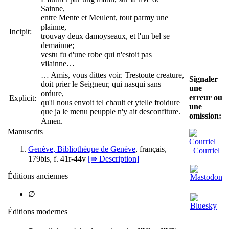
Sainne,
entre Mente et Meulent, tout parmy une
plainne,
Incipit:
trouvay deux damoyseaux, et l'un bel se
demainne;
vestu fu d'une robe qui n'estoit pas
vilainne…
… Amis, vous dittes voir. Trestoute creature,
Signaler
doit prier le Seigneur, qui nasqui sans
une
ordure,
erreur ou
Explicit:
qu'il nous envoit tel chault et ytelle froidure
une
que ja le menu peupple n'y ait desconfiture.
omission:
Amen.
Manuscrits
Genève, Bibliothèque de Genève
, français,
Courriel
179bis, f. 41r-44v
[⇛ Description]
Éditions anciennes
∅
Éditions modernes
e
e