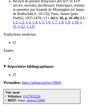
Recueil de poésies françoises des XV
et XVI
siècles, morales, facétieuses, historiques
, réunies
et annotées par Anatole de Montaiglon [et James
de Rothschild (t. 10-13)], Paris, Jannet [puis
Daffis], 1855-1878, 13 t.
(ici t. 10, p. 41-49)
[IA:
t. 1
,
t. 2
,
t. 3
,
t. 4
,
t. 5
,
t. 6
,
t. 7
,
t. 8
,
t. 9
,
t. 10
,
t.
11
,
t. 12
,
t. 13
]
Traductions modernes
∅
Études
Répertoires bibliographiques
∅
Permalien:
https://arlima.net/no/10869
Voir aussi:
>
Wikidata:
Q127432226
>
IRHT:
Jonas:
oeuvre/12904