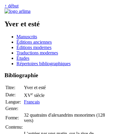
↑ début
Yver et esté
Manuscrits
Éditions anciennes
Éditions modernes
Traductions modernes
Études
Répertoires bibliographiques
Bibliographie
Titre:
Yver et esté
e
Date:
XV
siècle
Langue:
Français
Genre:
32 quatrains d'alexandrins monorimes (128
Forme:
vers)
Contenu:
L'autrier par ung matin, sur la rive de