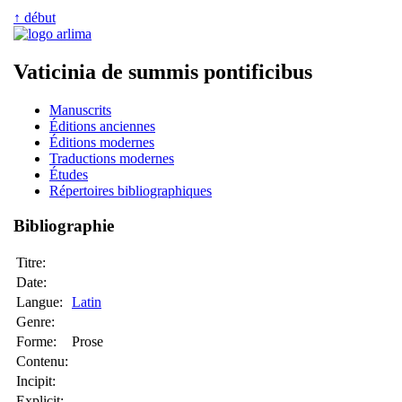
↑ début
Vaticinia de summis pontificibus
Manuscrits
Éditions anciennes
Éditions modernes
Traductions modernes
Études
Répertoires bibliographiques
Bibliographie
Titre:
Date:
Langue:
Latin
Genre:
Forme:
Prose
Contenu:
Incipit:
Explicit: