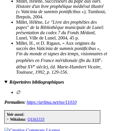
Millet, Hélène,
Successeurs du pape aux ours.
Histoire d'un livre prophétique médiéval illustré
(« Vaticinia de summis pontificibus »)
, Turnhout,
Brepols, 2004.
Millet, Hélène,
Le "Livre des prophéties des
papes" de la Bibliothèque municipale de Lunel:
présentation du codex 7 du Fonds Médard
,
Lunel, Ville de Lunel, 2004, 45 p.
Millet, H., et D. Rigaux, « Aux origines du
succès des
Vaticinia de summis pontificibus »,
Fin du monde et signes des temps, visionnaires et
e
prophètes en France méridionale (fin du XIII
-
e
début XV
siècle)
, éd. Marie-Humbert Vicaire,
Toulouse, 1992, p. 129-156.
Répertoires bibliographiques
∅
Permalien:
https://arlima.net/no/11010
Voir aussi:
>
Wikidata:
Q1161533