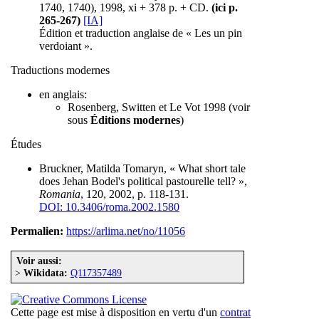
1740, 1740), 1998, xi + 378 p. + CD.
(ici p.
265-267)
[IA]
Édition et traduction anglaise de « Les un pin
verdoiant ».
Traductions modernes
en anglais:
Rosenberg, Switten et Le Vot 1998 (voir
sous
Éditions modernes
)
Études
Bruckner, Matilda Tomaryn, « What short tale
does Jehan Bodel's political pastourelle tell? »,
Romania
, 120, 2002, p. 118-131.
DOI: 10.3406/roma.2002.1580
Permalien:
https://arlima.net/no/11056
Voir aussi:
>
Wikidata:
Q117357489
Cette page est mise à disposition en vertu d'un
contrat