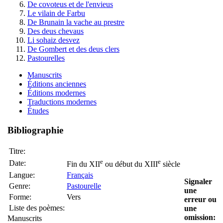
De covoteus et de l'envieus
Le vilain de Farbu
De Brunain la vache au prestre
Des deus chevaus
Li sohaiz desvez
De Gombert et des deus clers
Pastourelles
Manuscrits
Éditions anciennes
Éditions modernes
Traductions modernes
Études
Bibliographie
Titre:
e
e
Date:
Fin du XII
ou début du XIII
siècle
Langue:
Français
Signaler
Genre:
Pastourelle
une
Forme:
Vers
erreur ou
Liste des poèmes:
une
omission:
Manuscrits