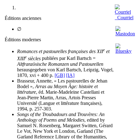
Courriel
Éditions anciennes
∅
Éditions modernes
e
Romances et pastourelles françaises des XII
et
e
XIII
siècles
publiées par Karl Bartsch =
Altfranzösische Romanzen und Pastourellen
herausgegeben von Karl Bartsch, Leipzig, Vogel,
1870, xvi + 400 p.
[GB]
[IA]
Brasseur, Annette, « Les pastourelles de Jehan
Bodel »,
Arras au Moyen Âge: histoire et
littérature
, éd. Marie-Madeleine Castellani et
Jean-Pierre Martin, Arras, Artois Presses
Université (Langue et littérature françaises),
1994, p. 257-303.
Songs of the Troubadours and Trouvères: An
Anthology of Poems and Melodies
, edited by
Samuel N. Rosenberg, Margaret Switten, Gérard
Le Vot, New York et London, Garland (The
Garland Reference Library of the Humanities,