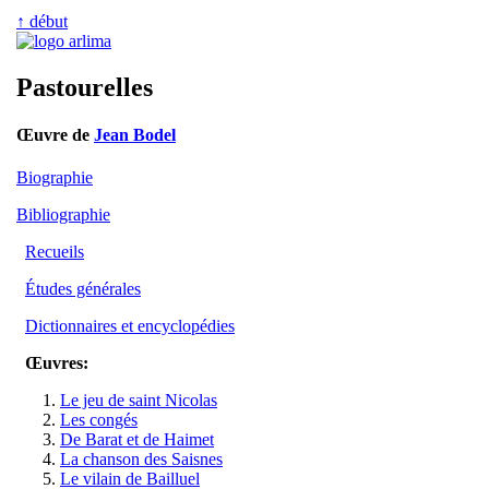
↑ début
Pastourelles
Œuvre de
Jean Bodel
Biographie
Bibliographie
Recueils
Études générales
Dictionnaires et encyclopédies
Œuvres:
Le jeu de saint Nicolas
Les congés
De Barat et de Haimet
La chanson des Saisnes
Le vilain de Bailluel