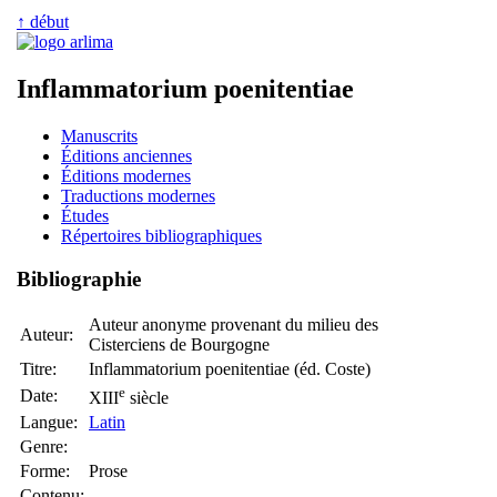
↑ début
Inflammatorium poenitentiae
Manuscrits
Éditions anciennes
Éditions modernes
Traductions modernes
Études
Répertoires bibliographiques
Bibliographie
Auteur anonyme provenant du milieu des
Auteur:
Cisterciens de Bourgogne
Titre:
Inflammatorium poenitentiae (éd. Coste)
e
Date:
XIII
siècle
Langue:
Latin
Genre:
Forme:
Prose
Contenu: