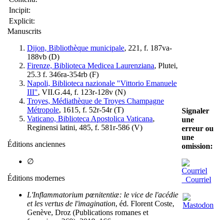
Incipit:
Explicit:
Manuscrits
Dijon, Bibliothèque municipale
, 221, f. 187va-
188vb (
D
)
Firenze, Biblioteca Medicea Laurenziana
, Plutei,
25.3 f. 346ra-354rb (
F
)
Napoli, Biblioteca nazionale "Vittorio Emanuele
III"
, VII.G.44, f. 123r-128v (
N
)
Troyes, Médiathèque de Troyes Champagne
Métropole
, 1615, f. 52r-54r (
T
)
Signaler
Vaticano, Biblioteca Apostolica Vaticana
,
une
Reginensi latini, 485, f. 581r-586 (
V
)
erreur ou
une
Éditions anciennes
omission:
∅
Éditions modernes
Courriel
L'Inflammatorium pœnitentiæ: le vice de l'acédie
et les vertus de l'imagination
, éd. Florent Coste,
Genève, Droz (Publications romanes et