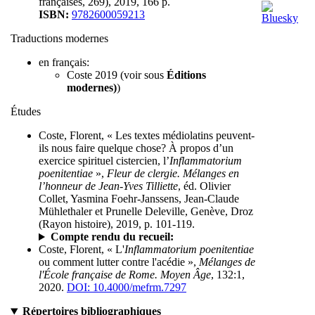
françaises, 269), 2019, 166 p.
ISBN:
9782600059213
Traductions modernes
en français:
Coste 2019 (voir sous
Éditions
modernes)
)
Études
Coste, Florent, « Les textes médiolatins peuvent-
ils nous faire quelque chose? À propos d’un
exercice spirituel cistercien, l’
Inflammatorium
poenitentiae
»,
Fleur de clergie. Mélanges en
l’honneur de Jean-Yves Tilliette
, éd. Olivier
Collet, Yasmina Foehr-Janssens, Jean-Claude
Mühlethaler et Prunelle Deleville, Genève, Droz
(Rayon histoire), 2019, p. 101-119.
Compte rendu du recueil:
Coste, Florent, « L'
Inflammatorium poenitentiae
ou comment lutter contre l'acédie »,
Mélanges de
l'École française de Rome. Moyen Âge
, 132:1,
2020.
DOI: 10.4000/mefrm.7297
Répertoires bibliographiques