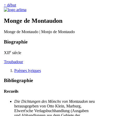
↑ début
Monge de Montaudon
Monge de Montaudo | Monjo de Montaudo
Biographie
e
XII
siècle
Troubadour
Poèmes lyriques
Bibliographie
Recueils
Die Dichtungen des Mönchs von Montaudon
neu
herausgegeben von Otto Klein, Marburg,
Elwert'sche Verlagsbuchhandlung (Ausgaben
und Abhandlungen aus dem Gebiete der