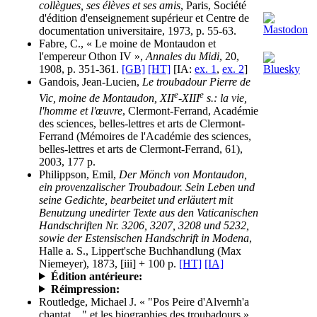
collègues, ses élèves et ses amis
, Paris, Société
d'édition d'enseignement supérieur et Centre de
documentation universitaire, 1973, p. 55-63.
Fabre, C., « Le moine de Montaudon et
l'empereur Othon IV »,
Annales du Midi
, 20,
1908, p. 351-361.
[GB]
[HT]
[IA:
ex. 1
,
ex. 2
]
Gandois, Jean-Lucien,
Le troubadour Pierre de
e
e
Vic, moine de Montaudon, XII
-XIII
s.: la vie,
l'homme et l'œuvre
, Clermont-Ferrand, Académie
des sciences, belles-lettres et arts de Clermont-
Ferrand (Mémoires de l'Académie des sciences,
belles-lettres et arts de Clermont-Ferrand, 61),
2003, 177 p.
Philippson, Emil,
Der Mönch von Montaudon,
ein provenzalischer Troubadour. Sein Leben und
seine Gedichte, bearbeitet und erläutert mit
Benutzung unedirter Texte aus den Vaticanischen
Handschriften Nr. 3206, 3207, 3208 und 5232,
sowie der Estensischen Handschrift in Modena
,
Halle a. S., Lippert'sche Buchhandlung (Max
Niemeyer), 1873, [iii] + 100 p.
[HT]
[IA]
Édition antérieure:
Réimpression:
Routledge, Michael J. « "Pos Peire d'Alvernh'a
chantat…" et les biographies des troubadours »,