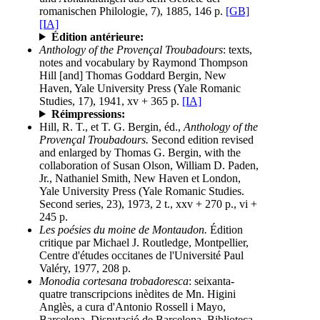
romanischen Philologie, 7), 1885, 146 p.
[GB]
[IA]
Édition antérieure:
Anthology of the Provençal Troubadours
: texts,
notes and vocabulary by Raymond Thompson
Hill [and] Thomas Goddard Bergin, New
Haven, Yale University Press (Yale Romanic
Studies, 17), 1941, xv + 365 p.
[IA]
Réimpressions:
Hill, R. T., et T. G. Bergin, éd.,
Anthology of the
Provençal Troubadours.
Second edition revised
and enlarged by Thomas G. Bergin, with the
collaboration of Susan Olson, William D. Paden,
Jr., Nathaniel Smith, New Haven et London,
Yale University Press (Yale Romanic Studies.
Second series, 23), 1973, 2 t., xxv + 270 p., vi +
245 p.
Les poésies du moine de Montaudon.
Édition
critique par Michael J. Routledge, Montpellier,
Centre d'études occitanes de l'Université Paul
Valéry, 1977, 208 p.
Monodia cortesana trobadoresca
: seixanta-
quatre transcripcions inèdites de Mn. Higini
Anglès, a cura d'Antonio Rossell i Mayo,
Barcelona, Disputació de Barcelona, Biblioteca