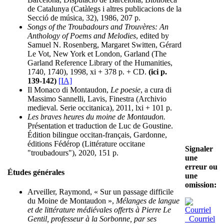
de Catalunya (Catàlegs i altres publicacions de la
Secció de música, 32), 1986, 207 p.
Songs of the Troubadours and Trouvères: An
Anthology of Poems and Melodies
, edited by
Samuel N. Rosenberg, Margaret Switten, Gérard
Le Vot, New York et London, Garland (The
Garland Reference Library of the Humanities,
1740, 1740), 1998, xi + 378 p. + CD.
(ici p.
139-142)
[IA]
Il Monaco di Montaudon,
Le poesie
, a cura di
Massimo Sannelli, Lavis, Finestra (Archivio
medieval. Serie occitanica), 2011, lxi + 101 p.
Les braves heures du moine de Montaudon.
Présentation et traduction de Luc de Goustine.
Édition bilingue occitan-français, Gardonne,
éditions Fédérop (Littérature occitane
Signaler
"troubadours"), 2020, 151 p.
une
erreur ou
Études générales
une
omission:
Arveiller, Raymond, « Sur un passage difficile
du Moine de Montaudon »,
Mélanges de langue
et de littérature médiévales offerts à Pierre Le
Courriel
Gentil, professeur à la Sorbonne, par ses