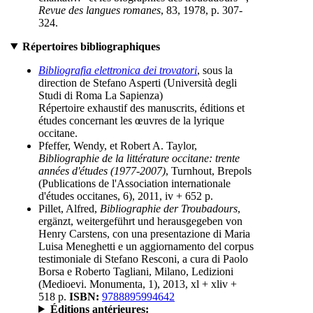
Revue des langues romanes
, 83, 1978, p. 307-
324.
Répertoires bibliographiques
Bibliografia elettronica dei trovatori
, sous la
direction de Stefano Asperti (Università degli
Studi di Roma La Sapienza)
Répertoire exhaustif des manuscrits, éditions et
études concernant les œuvres de la lyrique
occitane.
Pfeffer, Wendy, et Robert A. Taylor,
Bibliographie de la littérature occitane: trente
années d'études (1977-2007)
, Turnhout, Brepols
(Publications de l'Association internationale
d'études occitanes, 6), 2011, iv + 652 p.
Pillet, Alfred,
Bibliographie der Troubadours
,
ergänzt, weitergeführt und herausgegeben von
Henry Carstens, con una presentazione di Maria
Luisa Meneghetti e un aggiornamento del corpus
testimoniale di Stefano Resconi, a cura di Paolo
Borsa e Roberto Tagliani, Milano, Ledizioni
(Medioevi. Monumenta, 1), 2013, xl + xliv +
518 p.
ISBN:
9788895994642
Éditions antérieures: