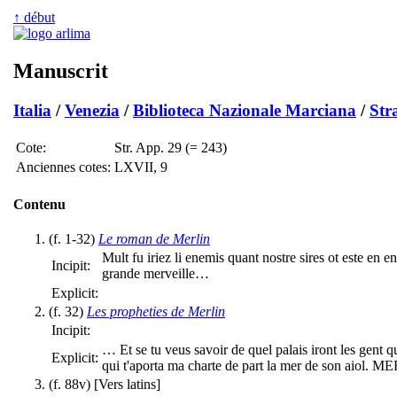
↑ début
Manuscrit
Italia
/
Venezia
/
Biblioteca Nazionale Marciana
/
Str
Cote:
Str. App. 29 (= 243)
Anciennes cotes:
LXVII, 9
Contenu
(f. 1-32)
Le roman de Merlin
Mult fu iriez li enemis quant nostre sires ot este en en
Incipit:
grande merveille…
Explicit:
(f. 32)
Les propheties de Merlin
Incipit:
… Et se tu veus savoir de quel palais iront les gent q
Explicit:
qui t'aporta ma charte de part la mer de son aio
(f. 88v) [Vers latins]