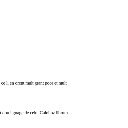
t ce li en orent mult grant poor et mult
ont dou lignage de celui Calohoz librum