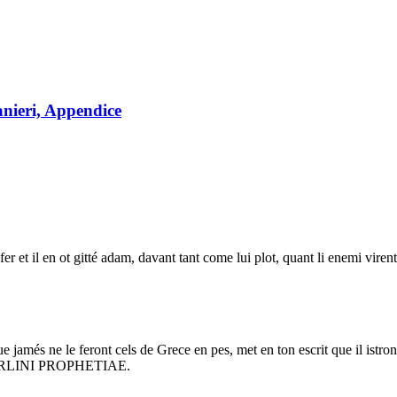
anieri, Appendice
fer et il en ot gitté adam, davant tant come lui plot, quant li enemi viren
ue jamés ne le feront cels de Grece en pes, met en ton escrit que il istr
l. MERLINI PROPHETIAE.