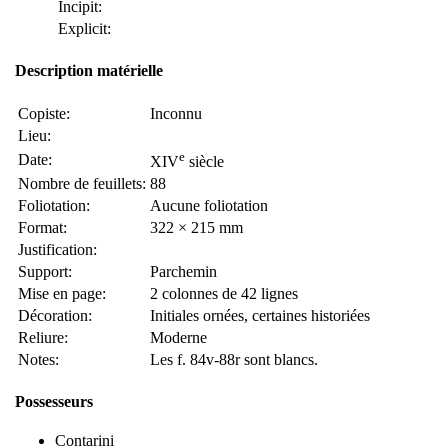
Incipit:
Explicit:
Description matérielle
Copiste:
Inconnu
Lieu:
e
Date:
XIV
siècle
Nombre de feuillets:
88
Foliotation:
Aucune foliotation
Format:
322 × 215 mm
Justification:
Support:
Parchemin
Mise en page:
2 colonnes de 42 lignes
Décoration:
Initiales ornées, certaines historiées
Reliure:
Moderne
Notes:
Les f. 84v-88r sont blancs.
Possesseurs
Contarini