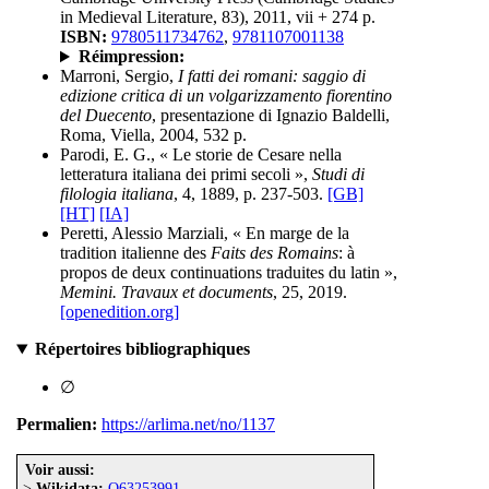
in Medieval Literature, 83), 2011, vii + 274 p.
ISBN:
9780511734762
,
9781107001138
Réimpression:
Marroni, Sergio,
I fatti dei romani: saggio di
edizione critica di un volgarizzamento fiorentino
del Duecento
, presentazione di Ignazio Baldelli,
Roma, Viella, 2004, 532 p.
Parodi, E. G., « Le storie de Cesare nella
letteratura italiana dei primi secoli »,
Studi di
filologia italiana
, 4, 1889, p. 237-503.
[GB]
[HT]
[IA]
Peretti, Alessio Marziali, « En marge de la
tradition italienne des
Faits des Romains
: à
propos de deux continuations traduites du latin »,
Memini. Travaux et documents
, 25, 2019.
[openedition.org]
Répertoires bibliographiques
∅
Permalien:
https://arlima.net/no/1137
Voir aussi:
>
Wikidata:
Q63253991