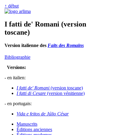
↑ début
I fatti de' Romani (version
toscane)
Version italienne des
Faits des Romains
Bibliographie
Versions:
- en italien:
I fatti de' Romani
(version toscane)
I fatti di Cesare
(version vénitienne)
- en portugais:
Vida e feitos de Júlio César
Manuscrits
Éditions anciennes
Éditions modernes