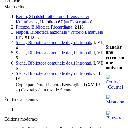
Explicit:
Manuscrits
Berlin, Staatsbibliothek und Preussischer
Kulturbesitz
, Hamilton 67
[⇛ Description]
Firenze, Biblioteca Riccardiana
, 2418
Napoli, Biblioteca nazionale "Vittorio Emanuele
III"
, XIII.C.71
Siena, Biblioteca comunale degli Intronati
, I, VII,
Signaler
4
une
Siena, Biblioteca comunale degli Intronati
, I, VII,
erreur ou
5
une
Siena, Biblioteca comunale degli Intronati
, I, VII,
omission:
6
Siena, Biblioteca comunale degli Intronati
, C, I,
IV
e
Copie par l'érudit Uberto Benvoglienti (XVIII
Courriel
s.) d'extraits d'un ms. de Sienne.
Éditions anciennes
Éditions modernes