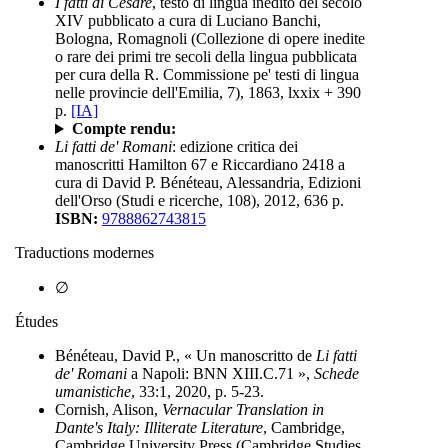
I fatti di Cesare
, testo di lingua inedito del secolo
XIV pubblicato a cura di Luciano Banchi,
Bologna, Romagnoli (Collezione di opere inedite
o rare dei primi tre secoli della lingua pubblicata
per cura della R. Commissione pe' testi di lingua
nelle provincie dell'Emilia, 7), 1863, lxxix + 390
p.
[IA]
Compte rendu:
Li fatti de' Romani
: edizione critica dei
manoscritti Hamilton 67 e Riccardiano 2418 a
cura di David P. Bénéteau, Alessandria, Edizioni
dell'Orso (Studi e ricerche, 108), 2012, 636 p.
ISBN:
9788862743815
Traductions modernes
∅
Études
Bénéteau, David P., « Un manoscritto de
Li fatti
de' Romani
a Napoli: BNN XIII.C.71 »,
Schede
umanistiche
, 33:1, 2020, p. 5-23.
Cornish, Alison,
Vernacular Translation in
Dante's Italy: Illiterate Literature
, Cambridge,
Cambridge University Press (Cambridge Studies