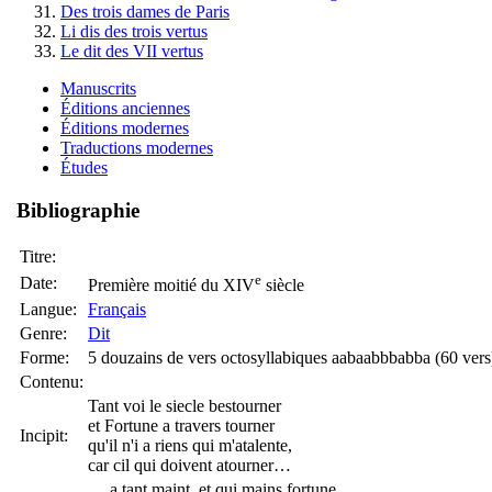
Des trois dames de Paris
Li dis des trois vertus
Le dit des VII vertus
Manuscrits
Éditions anciennes
Éditions modernes
Traductions modernes
Études
Bibliographie
Titre:
e
Date:
Première moitié du XIV
siècle
Langue:
Français
Genre:
Dit
Forme:
5 douzains de vers octosyllabiques aabaabbbabba (60 vers
Contenu:
Tant voi le siecle bestourner
et Fortune a travers tourner
Incipit:
qu'il n'i a riens qui m'atalente,
car cil qui doivent atourner…
… a tant maint, et qui mains fortune