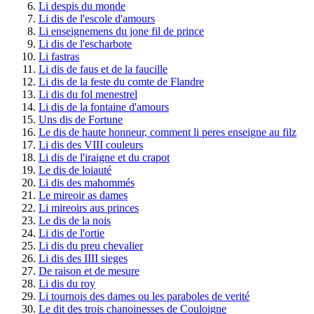
Li despis du monde
Li dis de l'escole d'amours
Li enseignemens du jone fil de prince
Li dis de l'escharbote
Li fastras
Li dis de faus et de la faucille
Li dis de la feste du comte de Flandre
Li dis du fol menestrel
Li dis de la fontaine d'amours
Uns dis de Fortune
Le dis de haute honneur, comment li peres enseigne au filz
Li dis des VIII couleurs
Li dis de l'iraigne et du crapot
Le dis de loiauté
Li dis des mahommés
Le mireoir as dames
Li mireoirs aus princes
Le dis de la nois
Li dis de l'ortie
Li dis du preu chevalier
Li dis des IIII sieges
De raison et de mesure
Li dis du roy
Li tournois des dames ou les paraboles de verité
Le dit des trois chanoinesses de Couloigne