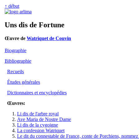
↑ début
Uns dis de Fortune
Œuvre de
Watriquet de Couvin
Biographie
Bibliographie
Recueils
Études générales
Dictionnaires et encyclopédies
Œuvres:
Li dis de l'arbre royal
Ave Maria de Nostre Dame
Li dis de la cygoigne
La confession Watriquet
Le dit du connestable de France, conte de Porchiens, nommez