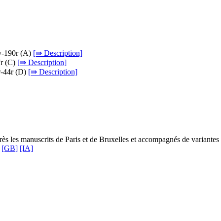
v-190r (
A
)
[⇛ Description]
r (
C
)
[⇛ Description]
r-44r (
D
)
[⇛ Description]
rès les manuscrits de Paris et de Bruxelles et accompagnés de variantes 
[GB]
[IA]