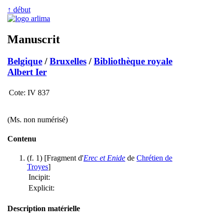
↑ début
Manuscrit
Belgique
/
Bruxelles
/
Bibliothèque royale
Albert Ier
Cote:
IV 837
(Ms. non numérisé)
Contenu
(f. 1) [Fragment d'
Erec et Enide
de
Chrétien de
Troyes
]
Incipit:
Explicit:
Description matérielle