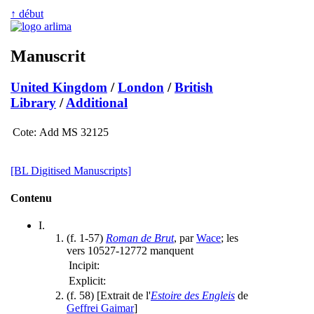
↑ début
Manuscrit
United Kingdom
/
London
/
British
Library
/
Additional
Cote:
Add MS 32125
[BL Digitised Manuscripts]
Contenu
I.
(f. 1-57)
Roman de Brut
, par
Wace
; les
vers 10527-12772 manquent
Incipit:
Explicit:
(f. 58) [Extrait de l'
Estoire des Engleis
de
Geffrei Gaimar
]