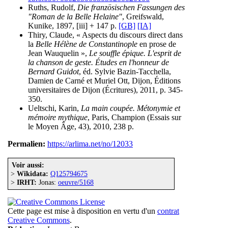
Ruths, Rudolf,
Die französischen Fassungen des
"Roman de la Belle Helaine"
, Greifswald,
Kunike, 1897, [iii] + 147 p.
[GB]
[IA]
Thiry, Claude, « Aspects du discours direct dans
la
Belle Hélène de Constantinople
en prose de
Jean Wauquelin »,
Le souffle épique. L'esprit de
la chanson de geste. Études en l'honneur de
Bernard Guidot
, éd. Sylvie Bazin-Tacchella,
Damien de Carné et Muriel Ott, Dijon, Éditions
universitaires de Dijon (Écritures), 2011, p. 345-
350.
Ueltschi, Karin,
La main coupée. Métonymie et
mémoire mythique
, Paris, Champion (Essais sur
le Moyen Âge, 43), 2010, 238 p.
Permalien:
https://arlima.net/no/12033
Voir aussi:
>
Wikidata:
Q125794675
>
IRHT:
Jonas:
oeuvre/5168
Cette page est mise à disposition en vertu d'un
contrat
Creative Commons
.