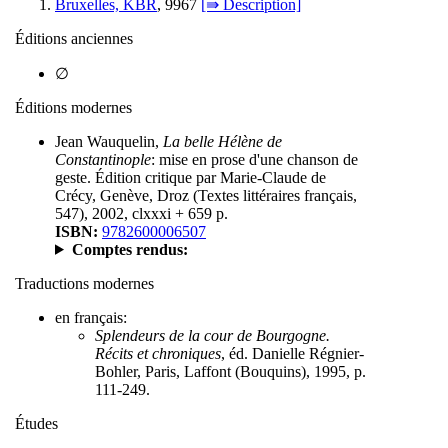
Bruxelles, KBR
, 9967
[⇛ Description]
Éditions anciennes
∅
Éditions modernes
Jean Wauquelin,
La belle Hélène de
Constantinople
: mise en prose d'une chanson de
geste. Édition critique par Marie-Claude de
Crécy, Genève, Droz (Textes littéraires français,
547), 2002, clxxxi + 659 p.
ISBN:
9782600006507
Comptes rendus:
Traductions modernes
en français:
Splendeurs de la cour de Bourgogne.
Récits et chroniques
, éd. Danielle Régnier-
Bohler, Paris, Laffont (Bouquins), 1995, p.
111-249.
Études