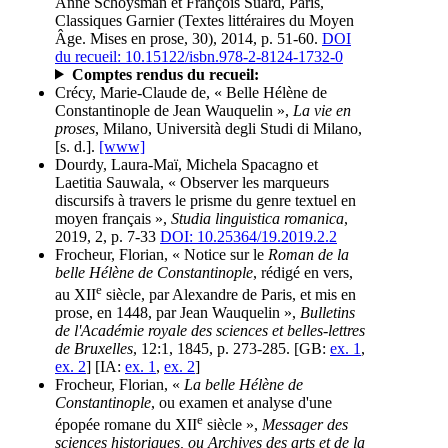
Anne Schoysman et François Suard, Paris,
Classiques Garnier (Textes littéraires du Moyen
Âge. Mises en prose, 30), 2014, p. 51-60.
DOI
du recueil: 10.15122/isbn.978-2-8124-1732-0
Comptes rendus du recueil:
Crécy, Marie-Claude de, « Belle Hélène de
Constantinople de Jean Wauquelin »,
La vie en
proses
, Milano, Università degli Studi di Milano,
[s. d.].
[www]
Dourdy, Laura-Maï, Michela Spacagno et
Laetitia Sauwala, « Observer les marqueurs
discursifs à travers le prisme du genre textuel en
moyen français »,
Studia linguistica romanica
,
2019, 2, p. 7-33
DOI: 10.25364/19.2019.2.2
Frocheur, Florian, « Notice sur le
Roman de la
belle Hélène de Constantinople
, rédigé en vers,
e
au XII
siècle, par Alexandre de Paris, et mis en
prose, en 1448, par Jean Wauquelin »,
Bulletins
de l'Académie royale des sciences et belles-lettres
de Bruxelles
, 12:1, 1845, p. 273-285. [GB:
ex. 1
,
ex. 2
] [IA:
ex. 1
,
ex. 2
]
Frocheur, Florian, «
La belle Hélène de
Constantinople
, ou examen et analyse d'une
e
épopée romane du XII
siècle »,
Messager des
sciences historiques, ou Archives des arts et de la