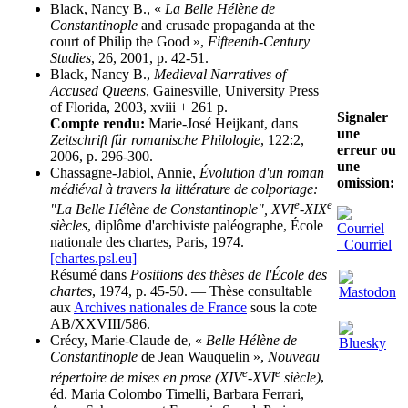
Black, Nancy B., «
La Belle Hélène de
Constantinople
and crusade propaganda at the
court of Philip the Good »,
Fifteenth-Century
Studies
, 26, 2001, p. 42-51.
Black, Nancy B.,
Medieval Narratives of
Accused Queens
, Gainesville, University Press
of Florida, 2003, xviii + 261 p.
Signaler
Compte rendu:
Marie-José Heijkant, dans
une
Zeitschrift für romanische Philologie
, 122:2,
erreur ou
2006, p. 296-300.
une
Chassagne-Jabiol, Annie,
Évolution d'un roman
omission:
médiéval à travers la littérature de colportage:
e
e
"La Belle Hélène de Constantinople", XVI
-XIX
siècles
, diplôme d'archiviste paléographe, École
nationale des chartes, Paris, 1974.
Courriel
[chartes.psl.eu]
Résumé dans
Positions des thèses de l'École des
chartes
, 1974, p. 45-50. — Thèse consultable
aux
Archives nationales de France
sous la cote
AB/XXVIII/586.
Crécy, Marie-Claude de, «
Belle Hélène de
Constantinople
de Jean Wauquelin »,
Nouveau
e
e
répertoire de mises en prose (XIV
-XVI
siècle)
,
éd. Maria Colombo Timelli, Barbara Ferrari,