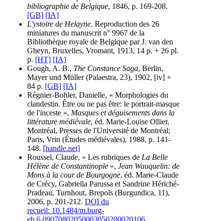
bibliographie de Belgique
, 1846, p. 169-208.
[GB]
[IA]
L'ystoire de Helayne.
Reproduction des 26
miniatures du manuscrit n° 9967 de la
Bibliothèque royale de Belgique par J. van den
Gheyn, Bruxelles, Vromant, 1913, 14 p. + 26 pl.
p.
[HT]
[IA]
Gough, A. B.,
The Constance Saga
, Berlin,
Mayer und Müller (Palaestra, 23), 1902, [iv] +
84 p.
[GB]
[IA]
Régnier-Bohler, Danielle, « Morphologies du
clandestin. Être ou ne pas être: le portrait-masque
de l'inceste »,
Masques et déguisements dans la
littérature médiévale
, éd. Marie-Louise Ollier,
Montréal, Presses de l'Université de Montréal;
Paris, Vrin (Études médiévales), 1988, p. 141-
148.
[handle.net]
Roussel, Claude, « Les rubriques de
La Belle
Hélène de Constantinople
»,
Jean Wauquelin: de
Mons à la cour de Bourgogne
, éd. Marie-Claude
de Crécy, Gabriella Parussa et Sandrine Hériché-
Pradeau, Turnhout, Brepols (Burgundica, 11),
2006, p. 201-212.
DOI du
recueil: 10.1484/m.burg-
eb.6.09070802050003050200020106