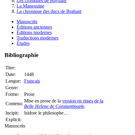
Les croniques de Haynaut
La Manequine
La chronique des ducs de Brabant
Manuscrits
Éditions anciennes
Éditions modernes
Traductions modernes
Études
Bibliographie
Titre:
Date:
1448
Langue:
Français
Genre:
Forme:
Prose
Mise en prose de la
version en rimes de la
Contenu:
Belle Helene de Constantinople
.
Incipit:
Isidore le philosophe…
Explicit:
Manuscrits