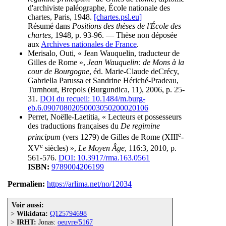
d'archiviste paléographe, École nationale des
chartes, Paris, 1948.
[chartes.psl.eu]
Résumé dans
Positions des thèses de l'École des
chartes
, 1948, p. 93-96. — Thèse non déposée
aux
Archives nationales de France
.
Merisalo, Outi, « Jean Wauquelin, traducteur de
Gilles de Rome »,
Jean Wauquelin: de Mons à la
cour de Bourgogne
, éd. Marie-Claude deCrécy,
Gabriella Parussa et Sandrine Hériché-Pradeau,
Turnhout, Brepols (Burgundica, 11), 2006, p. 25-
31.
DOI du recueil: 10.1484/m.burg-
eb.6.09070802050003050200020106
Perret, Noëlle-Laetitia, « Lecteurs et possesseurs
des traductions françaises du
De regimine
e
principum
(vers 1279) de Gilles de Rome (XIII
-
e
XV
siècles) »,
Le Moyen Âge
, 116:3, 2010, p.
561-576.
DOI: 10.3917/rma.163.0561
ISBN:
9789004206199
Permalien:
https://arlima.net/no/12034
Voir aussi:
>
Wikidata:
Q125794698
>
IRHT:
Jonas:
oeuvre/5167