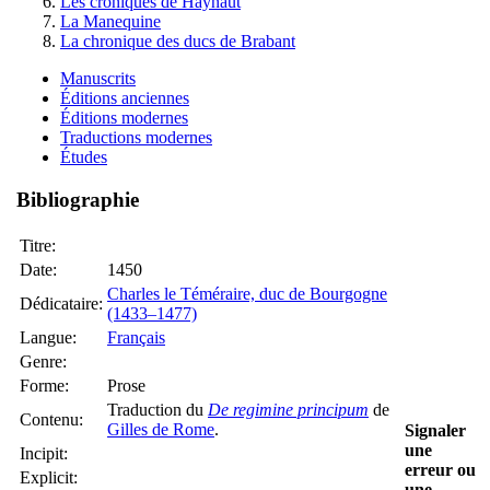
Les croniques de Haynaut
La Manequine
La chronique des ducs de Brabant
Manuscrits
Éditions anciennes
Éditions modernes
Traductions modernes
Études
Bibliographie
Titre:
Date:
1450
Charles le Téméraire, duc de Bourgogne
Dédicataire:
(1433–1477)
Langue:
Français
Genre:
Forme:
Prose
Traduction du
De regimine principum
de
Contenu:
Gilles de Rome
.
Signaler
une
Incipit:
erreur ou
Explicit:
une