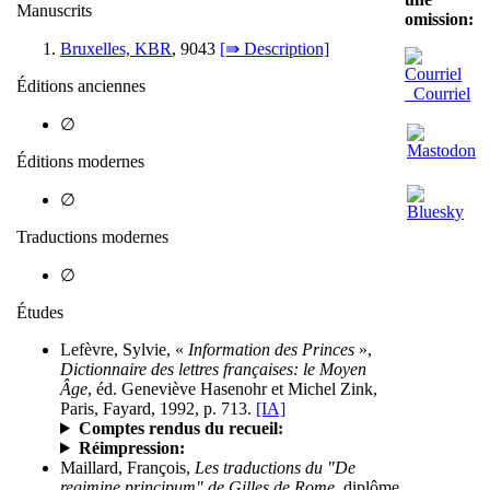
Manuscrits
omission:
Bruxelles, KBR
, 9043
[⇛ Description]
Éditions anciennes
Courriel
∅
Éditions modernes
∅
Traductions modernes
∅
Études
Lefèvre, Sylvie, «
Information des Princes
»,
Dictionnaire des lettres françaises: le Moyen
Âge
, éd. Geneviève Hasenohr et Michel Zink,
Paris, Fayard, 1992, p. 713.
[IA]
Comptes rendus du recueil:
Réimpression:
Maillard, François,
Les traductions du "De
regimine principum" de Gilles de Rome
, diplôme