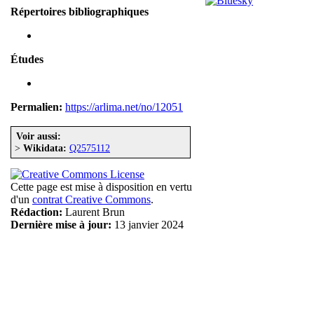
Répertoires bibliographiques
Études
Permalien:
https://arlima.net/no/12051
Voir aussi:
>
Wikidata:
Q2575112
Cette page est mise à disposition en vertu
d'un
contrat Creative Commons
.
Rédaction:
Laurent Brun
Dernière mise à jour:
13 janvier 2024