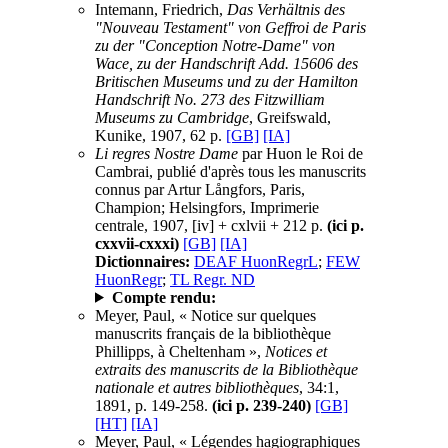
Intemann, Friedrich,
Das Verhältnis des
"Nouveau Testament" von Geffroi de Paris
zu der "Conception Notre-Dame" von
Wace, zu der Handschrift Add. 15606 des
Britischen Museums und zu der Hamilton
Handschrift No. 273 des Fitzwilliam
Museums zu Cambridge
, Greifswald,
Kunike, 1907, 62 p.
[GB]
[IA]
Li regres Nostre Dame
par Huon le Roi de
Cambrai, publié d'après tous les manuscrits
connus par Artur Långfors, Paris,
Champion; Helsingfors, Imprimerie
centrale, 1907, [iv] + cxlvii + 212 p.
(ici p.
cxxvii-cxxxi)
[GB]
[IA]
Dictionnaires:
DEAF HuonRegrL
;
FEW
HuonRegr
;
TL Regr. ND
Compte rendu:
Meyer, Paul, « Notice sur quelques
manuscrits français de la bibliothèque
Phillipps, à Cheltenham »,
Notices et
extraits des manuscrits de la Bibliothèque
nationale et autres bibliothèques
, 34:1,
1891, p. 149-258.
(ici p. 239-240)
[GB]
[HT]
[IA]
Meyer, Paul, « Légendes hagiographiques