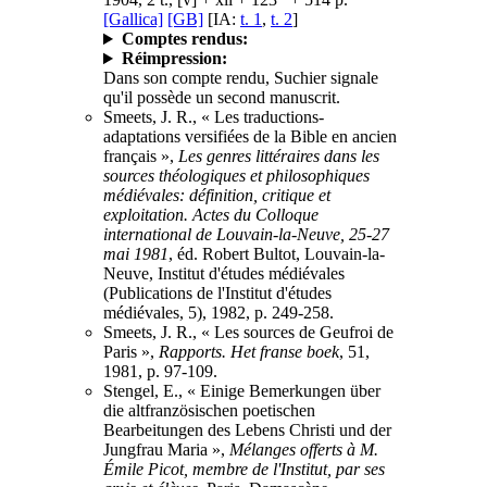
[Gallica]
[GB]
[IA:
t. 1
,
t. 2
]
Comptes rendus:
Réimpression:
Dans son compte rendu, Suchier signale
qu'il possède un second manuscrit.
Smeets, J. R., « Les traductions-
adaptations versifiées de la Bible en ancien
français »,
Les genres littéraires dans les
sources théologiques et philosophiques
médiévales: définition, critique et
exploitation. Actes du Colloque
international de Louvain-la-Neuve, 25-27
mai 1981
, éd. Robert Bultot, Louvain-la-
Neuve, Institut d'études médiévales
(Publications de l'Institut d'études
médiévales, 5), 1982, p. 249-258.
Smeets, J. R., « Les sources de Geufroi de
Paris »,
Rapports. Het franse boek
, 51,
1981, p. 97-109.
Stengel, E., « Einige Bemerkungen über
die altfranzösischen poetischen
Bearbeitungen des Lebens Christi und der
Jungfrau Maria »,
Mélanges offerts à M.
Émile Picot, membre de l'Institut, par ses