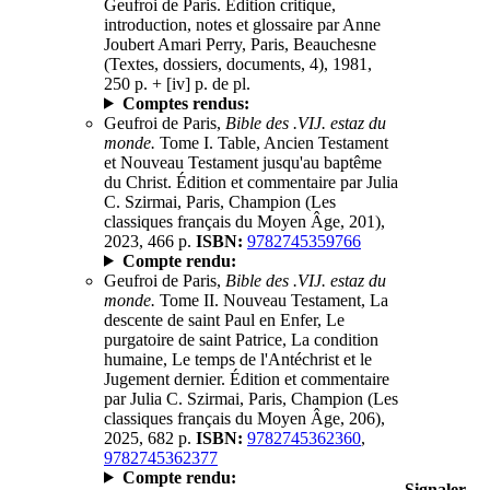
Geufroi de Paris. Édition critique,
introduction, notes et glossaire par Anne
Joubert Amari Perry, Paris, Beauchesne
(Textes, dossiers, documents, 4), 1981,
250 p. + [iv] p. de pl.
Comptes rendus:
Geufroi de Paris,
Bible des .VIJ. estaz du
monde.
Tome I. Table, Ancien Testament
et Nouveau Testament jusqu'au baptême
du Christ. Édition et commentaire par Julia
C. Szirmai, Paris, Champion (Les
classiques français du Moyen Âge, 201),
2023, 466 p.
ISBN:
9782745359766
Compte rendu:
Geufroi de Paris,
Bible des .VIJ. estaz du
monde.
Tome II. Nouveau Testament, La
descente de saint Paul en Enfer, Le
purgatoire de saint Patrice, La condition
humaine, Le temps de l'Antéchrist et le
Jugement dernier. Édition et commentaire
par Julia C. Szirmai, Paris, Champion (Les
classiques français du Moyen Âge, 206),
2025, 682 p.
ISBN:
9782745362360
,
9782745362377
Compte rendu:
Signaler