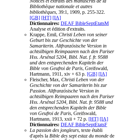
Notices et extraits des manuscrits de la
Bibliothèque nationale et autres
bibliothèques
, 39:1, 1909, p. 255-322.
[GB]
[HT]
[IA]
Dictionnaires:
DEAF BibleSeptEtatsM
Analyse et édition d'extraits.
Krappe, Emil,
Christi Leben von seiner
Geburt bis zur Geschichte von der
Samariterin. Altfranzösische Version in
achtsilbigen Reimpaaren nach den Pariser
Hss. Arsénal 5204, Bibl. Nat. f. fr. 9588
und den entsprechenden Kapiteln der
Bible von Geufroi de Paris
, Greifswald,
Hartmann, 1911, xiv + 63 p.
[GB]
[IA]
Fleischer, Max,
Christi Leben von der
Geschichte von der Samariterin bis zur
Passion. Altfranzösische Version in
achtsilbigen Reimpaaren nach den Pariser
Hss. Arsénal 5204, Bibl. Nat. fr. 9588 und
den entsprechenden Kapiteln der Bible
von Geufroi de Paris
, Greifswald,
Hartmann, 1913, xxii + 72 p.
[HT]
[IA]
Dictionnaires:
DEAF BibleSeptEtatsF
La passion des jongleurs
, texte établi
d'après la
Bible des sept estaz du monde
de