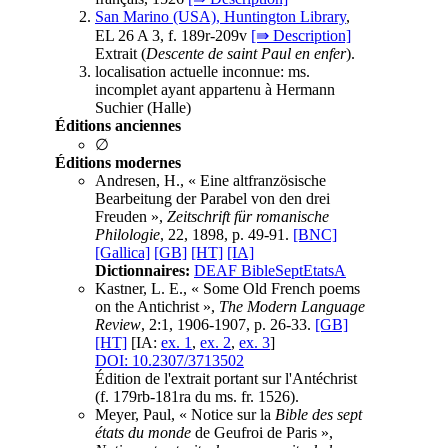
San Marino (USA), Huntington Library
,
EL 26 A 3, f. 189r-209v
[⇛ Description]
Extrait (
Descente de saint Paul en enfer
).
localisation actuelle inconnue: ms.
incomplet ayant appartenu à Hermann
Suchier (Halle)
Éditions anciennes
∅
Éditions modernes
Andresen, H., « Eine altfranzösische
Bearbeitung der Parabel von den drei
Freuden »,
Zeitschrift für romanische
Philologie
, 22, 1898, p. 49-91.
[BNC]
[Gallica]
[GB]
[HT]
[IA]
Dictionnaires:
DEAF BibleSeptEtatsA
Kastner, L. E., « Some Old French poems
on the Antichrist »,
The Modern Language
Review
, 2:1, 1906-1907, p. 26-33.
[GB]
[HT]
[IA:
ex. 1
,
ex. 2
,
ex. 3
]
DOI: 10.2307/3713502
Édition de l'extrait portant sur l'Antéchrist
(f. 179rb-181ra du ms. fr. 1526).
Meyer, Paul, « Notice sur la
Bible des sept
états du monde
de Geufroi de Paris »,