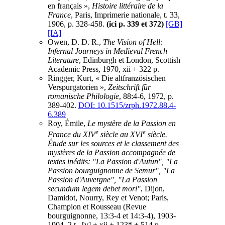
en français »,
Histoire littéraire de la
France
, Paris, Imprimerie nationale, t. 33,
1906, p. 328-458.
(ici p. 339 et 372)
[GB]
[IA]
Owen, D. D. R.,
The Vision of Hell:
Infernal Journeys in Medieval French
Literature
, Edinburgh et London, Scottish
Academic Press, 1970, xii + 322 p.
Ringger, Kurt, « Die altfranzösischen
Verspurgatorien »,
Zeitschrift für
romanische Philologie
, 88:4-6, 1972, p.
389-402.
DOI: 10.1515/zrph.1972.88.4-
6.389
Roy, Émile,
Le mystère de la Passion en
e
e
France du XIV
siècle au XVI
siècle.
Étude sur les sources et le classement des
mystères de la Passion accompagnée de
textes inédits: "La Passion d'Autun", "La
Passion bourguignonne de Semur", "La
Passion d'Auvergne", "La Passion
secundum legem debet mori"
, Dijon,
Damidot, Nourry, Rey et Venot; Paris,
Champion et Rousseau (Revue
bourguignonne, 13:3-4 et 14:3-4), 1903-
1904, 2 t., [v] + xii + 123* + 514 p.