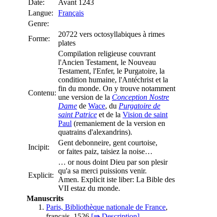
Date:
Avant 1243
Langue:
Français
Genre:
20722 vers octosyllabiques à rimes
Forme:
plates
Compilation religieuse couvrant
l'Ancien Testament, le Nouveau
Testament, l'Enfer, le Purgatoire, la
condition humaine, l'Antéchrist et la
fin du monde. On y trouve notamment
Contenu:
une version de la
Conception Nostre
Dame
de
Wace
, du
Purgatoire de
saint Patrice
et de la
Vision de saint
Paul
(remaniement de la version en
quatrains d'alexandrins).
Gent debonneire, gent courtoise,
Incipit:
or faites paiz, taisiez la noise…
… or nous doint Dieu par son plesir
qu'a sa merci puissions venir.
Explicit:
Amen. Explicit iste liber: La Bible des
VII estaz du monde.
Manuscrits
Paris, Bibliothèque nationale de France
,
français, 1526
[⇛ Description]