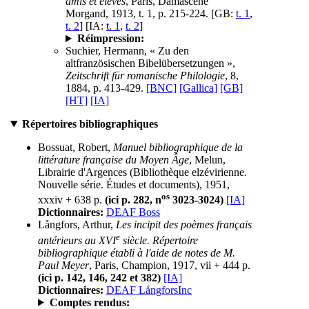
amis et élèves
, Paris, Damascène
Morgand, 1913, t. 1, p. 215-224. [GB:
t. 1
,
t. 2
] [IA:
t. 1
,
t. 2
]
Réimpression:
Suchier, Hermann, « Zu den
altfranzösischen Bibelübersetzungen »,
Zeitschrift für romanische Philologie
, 8,
1884, p. 413-429.
[BNC]
[Gallica]
[GB]
[HT]
[IA]
Répertoires bibliographiques
Bossuat, Robert,
Manuel bibliographique de la
littérature française du Moyen Âge
, Melun,
Librairie d'Argences (Bibliothèque elzévirienne.
Nouvelle série. Études et documents), 1951,
os
xxxiv + 638 p.
(ici p. 282, n
3023-3024)
[IA]
Dictionnaires:
DEAF Boss
Långfors, Arthur,
Les incipit des poèmes français
e
antérieurs au XVI
siècle. Répertoire
bibliographique établi à l'aide de notes de M.
Paul Meyer
, Paris, Champion, 1917, vii + 444 p.
(ici p. 142, 146, 242 et 382)
[IA]
Dictionnaires:
DEAF LångforsInc
Comptes rendus: