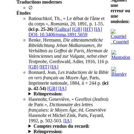
Traductions modernes
une
∅
erreur ou
Études
une
Batiouchkof, Th., « Le débat de l'âme et
omission:
du corps »,
Romania
, 20, 1891, p. 1-55.
(ici p. 25-26)
[Gallica]
[GB]
[HT]
[IA]
DOI: 10.3406/roma.1891.5659
Benke, Hermann,
Die alttestamentliche
Courriel
Bibeldichtung Jehan Malkaraumes, ihr
Verhältnis zu Geffroi de Paris, Herman de
Valenciennes und zur Vulgata, nebst einer
Textprobe
, Greifswald, Adler, 1916, 116 p.
[GB]
[HT]
[IA]
Bonnard, Jean,
Les traductions de la Bible
en vers français au Moyen Âge
, Paris,
Imprimerie nationale, 1884, ii + 244 p.
(ici
p. 42-54)
[GB]
[IA]
Réimpression:
Hasenohr, Geneviève, « Geoffroi (Jeufroi)
de Paris »,
Dictionnaire des lettres
françaises: le Moyen Âge
, éd. Geneviève
Hasenohr et Michel Zink, Paris, Fayard,
1992, p. 502-503.
[IA]
Comptes rendus du recueil:
Réimpression: