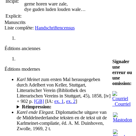
Incipit:
gerne horen ware zale,
dye guden luden louden wale…
Explicit:
Manuscrits
Liste complète:
Handschriftencensus
Éditions anciennes
Signaler
une
Éditions modernes
erreur ou
une
Karl Meinet
zum ersten Mal herausgegeben
omission:
durch Adelbert von Keller, Stuttgart,
Litterarischer Verein (Bibliothek des
Litterarischen Vereins in Stuttgart, 45), 1858, [iv]
+ 902 p.
[GB]
[IA:
ex. 1
,
ex. 2
]
Courriel
Réimpression:
Karel ende Elegast
. Diplomatische uitgave van
de Middelnederlandse teksten en de tekst uit de
Karlmeinet-compilatie, éd. A. M. Duinhoven,
Zwolle, 1969, 2 t.