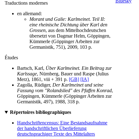
Traductions modernes
en allemand:
Morant und Galie: Karlmeinet. Teil II:
eine rheinische Dichtung über Karl den
Grossen
, aus dem Mittelhochdeutschen
übersetzt von Dagmar Helm, Göppingen,
Kümmerle (Göppinger Arbeiten zur
Germanistik, 751), 2009, 103 p.
Études
Bartsch, Karl,
Über Karlmeinet. Ein Beitrag zur
Karlssage
, Nürnberg, Bauer und Raspe (Julius
Merz), 1861, viii + 391 p.
[GB]
[IA]
Zagolla, Rüdiger,
Der Karlmeinet und seine
Fassung vom "Rolandslied" des Pfaffen Konrad
,
Göppingen, Kümmerle (Göppinger Arbeiten zur
Germanistik, 497), 1988, 318 p.
Répertoires bibliographiques
Handschriftencensus: Eine Bestandsaufnahme
der handschriftlichen Überlieferung
deutschsprachiger Texte des Mittelalters