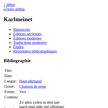
↑ début
Karlmeinet
Manuscrits
Éditions anciennes
Éditions modernes
Traductions modernes
Études
Répertoires bibliographiques
Bibliographie
Titre:
Date:
Langue:
Haut-allemand
Genre:
Chanson de geste
Forme:
Vers
Contenu:
Zo allen zyden in dem jare
mach man stille ind offenbare