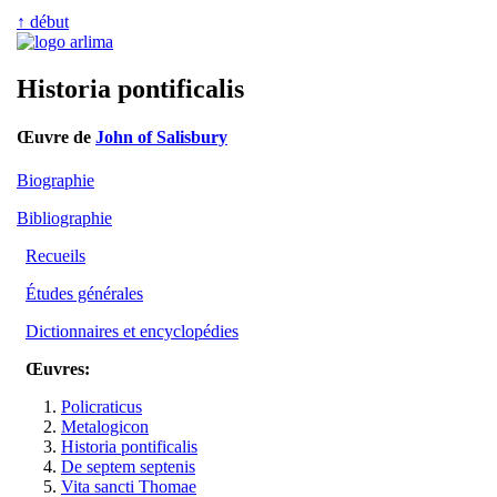
↑ début
Historia pontificalis
Œuvre de
John of Salisbury
Biographie
Bibliographie
Recueils
Études générales
Dictionnaires et encyclopédies
Œuvres:
Policraticus
Metalogicon
Historia pontificalis
De septem septenis
Vita sancti Thomae