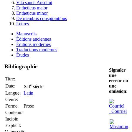
Vita sancti Anselmi
Entheticus maior
Entheticus minor
De membris conspirantibus
Lettres
Manuscrits
Éditions anciennes
Éditions modernes
Traductions modernes
Études
Bibliographie
Signaler
une
Titre:
erreur ou
e
Date:
une
XII
siècle
omission:
Langue:
Latin
Genre:
Forme:
Prose
Courriel
Contenu:
Incipit:
Explicit:
Manuscrits