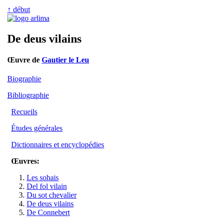
↑ début
De deus vilains
Œuvre de
Gautier le Leu
Biographie
Bibliographie
Recueils
Études générales
Dictionnaires et encyclopédies
Œuvres:
Les sohais
Del fol vilain
Du sot chevalier
De deus vilains
De Connebert