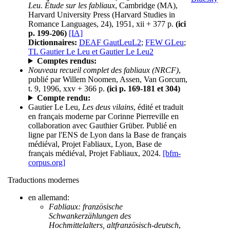
Leu. Étude sur les fabliaux
, Cambridge (MA),
Harvard University Press (Harvard Studies in
Romance Languages, 24), 1951, xii + 377 p.
(ici
p. 199-206)
[IA]
Dictionnaires:
DEAF GautLeuL2
;
FEW GLeu
;
TL Gautier Le Leu et Gautier Le Leu2
Comptes rendus:
Nouveau recueil complet des fabliaux (NRCF)
,
publié par Willem Noomen, Assen, Van Gorcum,
t. 9, 1996, xxv + 366 p.
(ici p. 169-181 et 304)
Compte rendu:
Gautier Le Leu,
Les deus vilains
, édité et traduit
en français moderne par Corinne Pierreville en
collaboration avec Gauthier Grüber. Publié en
ligne par l'ENS de Lyon dans la Base de français
médiéval, Projet Fabliaux, Lyon, Base de
français médiéval, Projet Fabliaux, 2024.
[bfm-
corpus.org]
Traductions modernes
en allemand:
Fabliaux: französische
Schwankerzählungen des
Hochmittelalters, altfranzösisch-deutsch
,