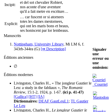
et del sot chevalier Robiert,
Incipit:
nos aconte d'une aventure
qu'il a fait metre en escriture…
… car fuscent or si atornees
totes les dames mestornees,
Explicit:
qui ont les maris bons et beaus,
ses honiscent par lor lembeaus.
Manuscrits
Nottingham, University Library
, Mi LM 6, f.
343rb-344ra (
G
)
[⇛ Description]
Signaler
une
Éditions anciennes
erreur ou
une
∅
omission:
Éditions modernes
Livingston, Charles H., « The jongleur Gautier le
Courriel
Leu: a study in the fabliaux »,
The Romanic
Review
, 15:1-2, 1924, p. 1-67.
(ici p. 41-47)
[Gallica]
[HT]
[IA]
Dictionnaires:
DEAF GautLeuL1
;
TL Gautier
Le Leu
Livingston, Charles H.,
Le jongleur Gautier le