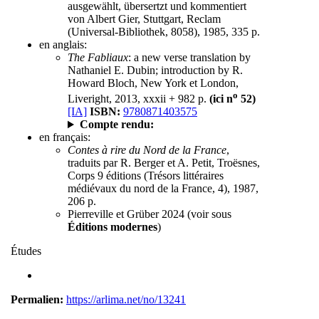
ausgewählt, übersertzt und kommentiert
von Albert Gier, Stuttgart, Reclam
(Universal-Bibliothek, 8058), 1985, 335 p.
en anglais:
The Fabliaux
: a new verse translation by
Nathaniel E. Dubin; introduction by R.
Howard Bloch, New York et London,
o
Liveright, 2013, xxxii + 982 p.
(ici n
52)
[IA]
ISBN:
9780871403575
Compte rendu:
en français:
Contes à rire du Nord de la France
,
traduits par R. Berger et A. Petit, Troësnes,
Corps 9 éditions (Trésors littéraires
médiévaux du nord de la France, 4), 1987,
206 p.
Pierreville et Grüber 2024 (voir sous
Éditions modernes
)
Études
Permalien:
https://arlima.net/no/13241