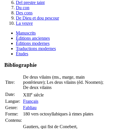
Del prestre taint
Du con
Des cons
De Dieu et dou pescour
La veuve
Manuscrits
Éditions anciennes
Éditions modernes
Traductions modernes
Études
Bibliographie
De deus vilains (ms., marge, main
Titre:
postérieure); Les deus vilains (éd. Noomen);
De deux vilains
e
Date:
XIII
siècle
Langue:
Français
Genre:
Fabliau
Forme:
180 vers octosyllabiques à rimes plates
Contenu:
Gautiers, qui fist de Conebert,