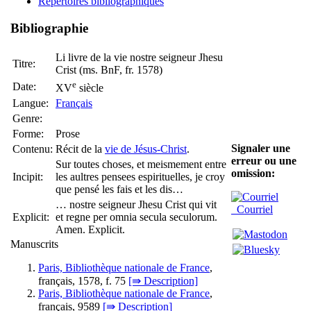
Répertoires bibliographiques
Bibliographie
Li livre de la vie nostre seigneur Jhesu
Titre:
Crist (ms. BnF, fr. 1578)
e
Date:
XV
siècle
Langue:
Français
Genre:
Forme:
Prose
Signaler une
Contenu:
Récit de la
vie de Jésus-Christ
.
erreur ou une
Sur toutes choses, et meismement entre
omission:
Incipit:
les aultres pensees espirituelles, je croy
que pensé les fais et les dis…
… nostre seigneur Jhesu Crist qui vit
Courriel
Explicit:
et regne per omnia secula seculorum.
Amen. Explicit.
Manuscrits
Paris, Bibliothèque nationale de France
,
français, 1578, f. 75
[⇛ Description]
Paris, Bibliothèque nationale de France
,
français, 9589
[⇛ Description]