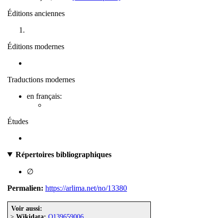
Éditions anciennes
Éditions modernes
Traductions modernes
en français:
Études
Répertoires bibliographiques
∅
Permalien:
https://arlima.net/no/13380
Voir aussi:
>
Wikidata:
Q139659006