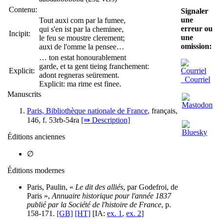
Contenu:
Signaler
une
Tout auxi com par la fumee,
erreur ou
qui s'en ist par la cheminee,
Incipit:
une
le feu se moustre clerement;
omission:
auxi de l'omme la pensee…
… ton estat honourablement
garde, et ta gent tieing franchement:
Explicit:
adont regneras seürement.
Courriel
Explicit: ma rime est finee.
Manuscrits
Paris, Bibliothèque nationale de France
, français,
146, f. 53rb-54ra
[⇛ Description]
Éditions anciennes
∅
Éditions modernes
Paris, Paulin, «
Le dit des alliés
, par Godefroi, de
Paris »,
Annuaire historique pour l'année 1837
publié par la Société de l'histoire de France
, p.
158-171.
[GB]
[HT]
[IA:
ex. 1
,
ex. 2
]