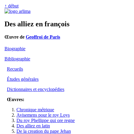
↑ début
Des alliez en françois
Œuvre de
Geoffroi de Paris
Biographie
Bibliographie
Recueils
Études générales
Dictionnaires et encyclopédies
Œuvres:
Chronique métrique
Avisemens pour le roy Loys
Du roy Phellippe qui ore regne
Des alliez en latin
De la creation du pape Jehan