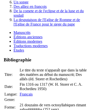
Un songe
Des alliez en françois
De la comete et de l'eclipse et de la lune et du
soulail
La desputaison de l'Eglise de Romme et de
l'Eglise de France pour le siege du pape
Manuscrits
Éditions anciennes
Éditions modernes
Traductions modernes
Études
Bibliographie
Le titre du texte n'apparaît que dans la table
Titre:
des matières au début du manuscrit; Des
alliés (éd. Storer et Rochedieu)
Fin 1316 ou 1317 (W. H. Storer et C. A.
Date:
Rochedieu 1950)
Langue:
Français
Genre:
21 douzains de vers octosyllabiques rimant
Forme:
aabaabbbbbba (252 vers)