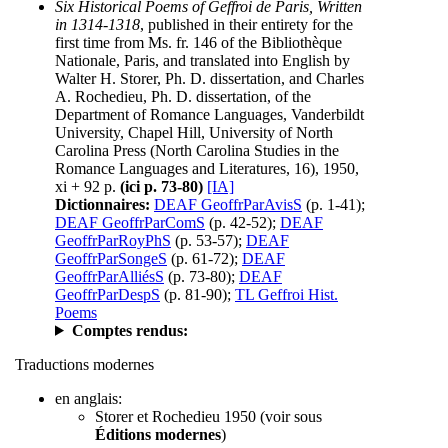
Six Historical Poems of Geffroi de Paris, Written
in 1314-1318
, published in their entirety for the
first time from Ms. fr. 146 of the Bibliothèque
Nationale, Paris, and translated into English by
Walter H. Storer, Ph. D. dissertation, and Charles
A. Rochedieu, Ph. D. dissertation, of the
Department of Romance Languages, Vanderbildt
University, Chapel Hill, University of North
Carolina Press (North Carolina Studies in the
Romance Languages and Literatures, 16), 1950,
xi + 92 p.
(ici p. 73-80)
[IA]
Dictionnaires:
DEAF GeoffrParAvisS
(p. 1-41);
DEAF GeoffrParComS
(p. 42-52);
DEAF
GeoffrParRoyPhS
(p. 53-57);
DEAF
GeoffrParSongeS
(p. 61-72);
DEAF
GeoffrParAlliésS
(p. 73-80);
DEAF
GeoffrParDespS
(p. 81-90);
TL Geffroi Hist.
Poems
Comptes rendus:
Traductions modernes
en anglais:
Storer et Rochedieu 1950 (voir sous
Éditions modernes
)