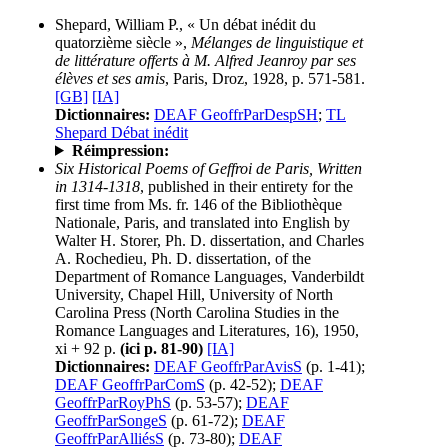
Shepard, William P., « Un débat inédit du
quatorzième siècle »,
Mélanges de linguistique et
de littérature offerts à M. Alfred Jeanroy par ses
élèves et ses amis
, Paris, Droz, 1928, p. 571-581.
[GB]
[IA]
Dictionnaires:
DEAF GeoffrParDespSH
;
TL
Shepard Débat inédit
Réimpression:
Six Historical Poems of Geffroi de Paris, Written
in 1314-1318
, published in their entirety for the
first time from Ms. fr. 146 of the Bibliothèque
Nationale, Paris, and translated into English by
Walter H. Storer, Ph. D. dissertation, and Charles
A. Rochedieu, Ph. D. dissertation, of the
Department of Romance Languages, Vanderbildt
University, Chapel Hill, University of North
Carolina Press (North Carolina Studies in the
Romance Languages and Literatures, 16), 1950,
xi + 92 p.
(ici p. 81-90)
[IA]
Dictionnaires:
DEAF GeoffrParAvisS
(p. 1-41);
DEAF GeoffrParComS
(p. 42-52);
DEAF
GeoffrParRoyPhS
(p. 53-57);
DEAF
GeoffrParSongeS
(p. 61-72);
DEAF
GeoffrParAlliésS
(p. 73-80);
DEAF