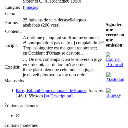
Storer et C. A. Rochedieu 1950)
Langue:
Français
Genre:
25 huitains de vers décasyllabiques
Forme:
Signaler
abababab (200 vers)
une
Contenu:
erreur ou
A droit me plaing qui sui Romme nommee,
une
e! pourquoi dont pas ne [me] complaindroie?
omission:
Incipit:
Trop esloingniee est ma grant renommee;
en Occidant d'Oriant se desvoie…
… De noz contemps Dieu le souverain juge
en ordenoit, car du tout m'i acorde;
Courriel
Explicit:
il me plaist bien que celui nous en juge;
je ne veil plus avoir a toy descorde.
Manuscrits
Paris, Bibliothèque nationale de France
, français,
146, f. 55rb-vb
[⇛ Description]
Éditions anciennes
∅
Éditions modernes