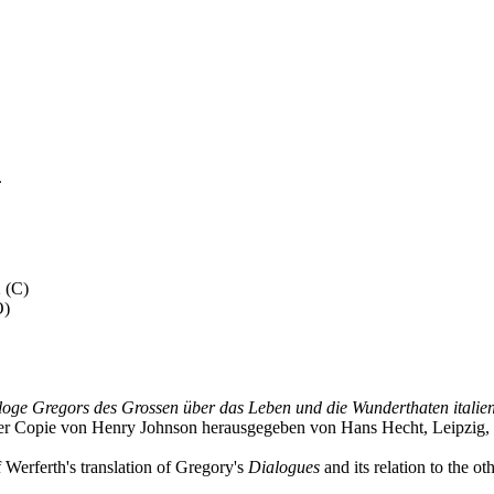
.
 (
C
)
O
)
oge Gregors des Grossen über das Leben und die Wunderthaten italieni
er Copie von Henry Johnson herausgegeben von Hans Hecht, Leipzig, W
 Werferth's translation of Gregory's
Dialogues
and its relation to the o