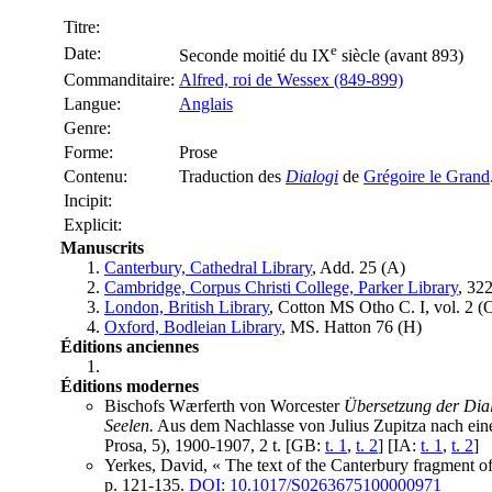
Titre:
e
Date:
Seconde moitié du IX
siècle (avant 893)
Commanditaire:
Alfred, roi de Wessex (849-899)
Langue:
Anglais
Genre:
Forme:
Prose
Contenu:
Traduction des
Dialogi
de
Grégoire le Grand
Incipit:
Explicit:
Manuscrits
Canterbury, Cathedral Library
, Add. 25 (
A
)
Cambridge, Corpus Christi College, Parker Library
, 322
London, British Library
, Cotton MS Otho C. I, vol. 2 (
Oxford, Bodleian Library
, MS. Hatton 76 (
H
)
Éditions anciennes
Éditions modernes
Bischofs Wærferth von Worcester
Übersetzung der Dial
Seelen.
Aus dem Nachlasse von Julius Zupitza nach ein
Prosa, 5), 1900-1907, 2 t. [GB:
t. 1
,
t. 2
] [IA:
t. 1
,
t. 2
]
Yerkes, David, « The text of the Canterbury fragment of
p. 121-135.
DOI: 10.1017/S0263675100000971