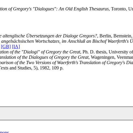
ation of Gregory's "Dialogues": An Old English Thesaurus
, Toronto, U
 altenglische Übersetzungen der Dialoge Gregors?
, Berlin, Bernstein
angelsächsischen Wortschatzes, im Anschluß an Bischof Waerferth's 
.
[GB]
[IA]
ation of the "Dialogi" of Gregory the Great
, Ph. D. thesis, University 
anslation of the Dialogues of Gregory the Great
, Wageningen, Veenman
arison of the Two Versions of Waerferth's Translation of Gregory's Di
xts and Studies, 5), 1982, 109 p.
mmons
.