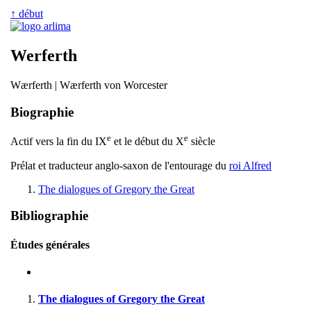
↑ début
Werferth
Wærferth | Wærferth von Worcester
Biographie
e
e
Actif vers la fin du IX
et le début du X
siècle
Prélat et traducteur anglo-saxon de l'entourage du
roi Alfred
The dialogues of Gregory the Great
Bibliographie
Études générales
The dialogues of Gregory the Great