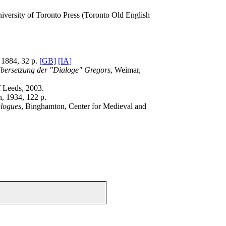
niversity of Toronto Press (Toronto Old English
, 1884, 32 p.
[GB]
[IA]
Übersetzung der "Dialoge" Gregors
, Weimar,
of Leeds, 2003.
, 1934, 122 p.
alogues
, Binghamton, Center for Medieval and