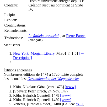
Histoire universelle abrégée depuis la
Contenu:
Création jusqu'au pontificat de Sixte
IV.
Incipit:
Explicit:
Continuations:
Remaniements:
Le fardelet hystorial
, par
Pierre Farget
Traductions:
(français)
Manuscrits
New York, Morgan Library
, M.801, f. 1-51
[⇛
Description]
…
Éditions anciennes
Nombreuses éditions de 1474 à 1726. Liste complète
des incunables:
Gesamtkatalog der Wiegendrucke
Köln, Nikolaus Götz, [vers 1473]
[www]
[Speyer]: Peter Drach, 24 Nov. 1477
Köln, Heinrich Quentell, 1479
[www]
Köln, Heinrich Quentell, 1480
[www]
Venetiis, [Erhaldi Ratdot], 1480 [Gallica:
ex. 1
,