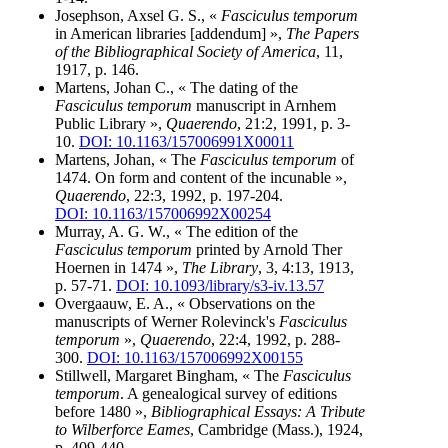
Josephson, Axsel G. S., «
Fasciculus temporum
in American libraries [addendum] »,
The Papers
of the Bibliographical Society of America
, 11,
1917, p. 146.
Martens, Johan C., « The dating of the
Fasciculus temporum
manuscript in Arnhem
Public Library »,
Quaerendo
, 21:2, 1991, p. 3-
10.
DOI: 10.1163/157006991X00011
Martens, Johan, « The
Fasciculus temporum
of
1474. On form and content of the incunable »,
Quaerendo
, 22:3, 1992, p. 197-204.
DOI: 10.1163/157006992X00254
Murray, A. G. W., « The edition of the
Fasciculus temporum
printed by Arnold Ther
Hoernen in 1474 »,
The Library
, 3, 4:13, 1913,
p. 57-71.
DOI: 10.1093/library/s3-iv.13.57
Overgaauw, E. A., « Observations on the
manuscripts of Werner Rolevinck's
Fasciculus
temporum
»,
Quaerendo
, 22:4, 1992, p. 288-
300.
DOI: 10.1163/157006992X00155
Stillwell, Margaret Bingham, « The
Fasciculus
temporum
. A genealogical survey of editions
before 1480 »,
Bibliographical Essays: A Tribute
to Wilberforce Eames
, Cambridge (Mass.), 1924,
p. 409-440.