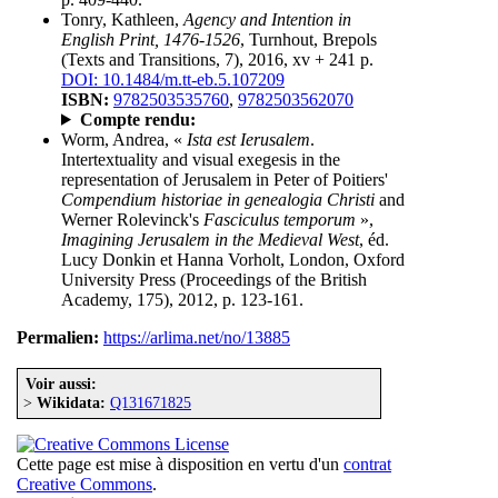
Tonry, Kathleen,
Agency and Intention in
English Print, 1476-1526
, Turnhout, Brepols
(Texts and Transitions, 7), 2016, xv + 241 p.
DOI: 10.1484/m.tt-eb.5.107209
ISBN:
9782503535760
,
9782503562070
Compte rendu:
Worm, Andrea, «
Ista est Ierusalem
.
Intertextuality and visual exegesis in the
representation of Jerusalem in Peter of Poitiers'
Compendium historiae in genealogia Christi
and
Werner Rolevinck's
Fasciculus temporum
»,
Imagining Jerusalem in the Medieval West
, éd.
Lucy Donkin et Hanna Vorholt, London, Oxford
University Press (Proceedings of the British
Academy, 175), 2012, p. 123-161.
Permalien:
https://arlima.net/no/13885
Voir aussi:
>
Wikidata:
Q131671825
Cette page est mise à disposition en vertu d'un
contrat
Creative Commons
.