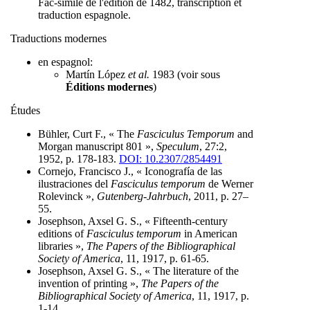
Fac-similé de l'édition de 1482, transcription et
traduction espagnole.
Traductions modernes
en espagnol:
Martín López
et al.
1983 (voir sous
Éditions modernes
)
Études
Bühler, Curt F., « The
Fasciculus Temporum
and
Morgan manuscript 801 »,
Speculum
, 27:2,
1952, p. 178-183.
DOI: 10.2307/2854491
Cornejo, Francisco J., « Iconografía de las
ilustraciones del
Fasciculus temporum
de Werner
Rolevinck »,
Gutenberg-Jahrbuch
, 2011, p. 27–
55.
Josephson, Axsel G. S., « Fifteenth-century
editions of
Fasciculus temporum
in American
libraries »,
The Papers of the Bibliographical
Society of America
, 11, 1917, p. 61-65.
Josephson, Axsel G. S., « The literature of the
invention of printing »,
The Papers of the
Bibliographical Society of America
, 11, 1917, p.
1-14.