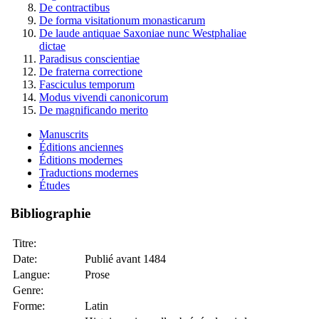
De contractibus
De forma visitationum monasticarum
De laude antiquae Saxoniae nunc Westphaliae
dictae
Paradisus conscientiae
De fraterna correctione
Fasciculus temporum
Modus vivendi canonicorum
De magnificando merito
Manuscrits
Éditions anciennes
Éditions modernes
Traductions modernes
Études
Bibliographie
Titre:
Date:
Publié avant 1484
Langue:
Prose
Genre:
Forme:
Latin