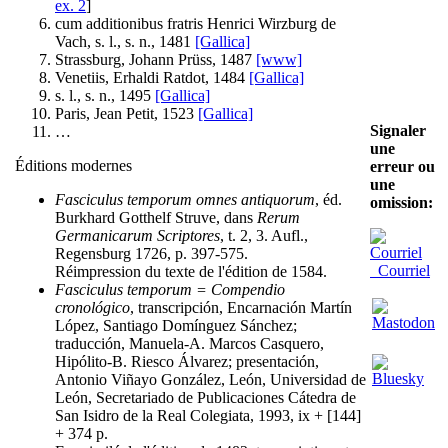
ex. 2
]
cum additionibus fratris Henrici Wirzburg de
Vach, s. l., s. n., 1481
[Gallica]
Strassburg, Johann Prüss, 1487
[www]
Venetiis, Erhaldi Ratdot, 1484
[Gallica]
s. l., s. n., 1495
[Gallica]
Paris, Jean Petit, 1523
[Gallica]
Signaler
…
une
Éditions modernes
erreur ou
une
Fasciculus temporum omnes antiquorum
, éd.
omission:
Burkhard Gotthelf Struve, dans
Rerum
Germanicarum Scriptores
, t. 2, 3. Aufl.,
Regensburg 1726, p. 397-575.
Courriel
Réimpression du texte de l'édition de 1584.
Fasciculus temporum = Compendio
cronológico
, transcripción, Encarnación Martín
López, Santiago Domínguez Sánchez;
traducción, Manuela-A. Marcos Casquero,
Hipólito-B. Riesco Álvarez; presentación,
Antonio Viñayo González, León, Universidad de
León, Secretariado de Publicaciones Cátedra de
San Isidro de la Real Colegiata, 1993, ix + [144]
+ 374 p.