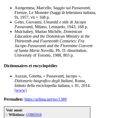
Aurigemma, Marcello,
Saggio sul Passavanti
,
Firenze, Le Monnier (Saggi di letteratura italiana,
9), 1957, vii + 168 p.
Getto, Giovanni,
Umanità e stile di Jacopo
Passavanti
, Milano, Leonardo, 1943, 168 p.
Mulchahey, Marian Michèle,
Dominican
Education and the Dominican Ministry in the
Thirteenth and Fourteenth Centuries: Fra
Jacopo Passavanti and the Florentine Convent
of Santa Maria Novella
, Ph. D. dissertation,
University of Toronto, 1988, 803 p.
Dictionnaires et encyclopédies
Auzzas, Ginetta, « Passavanti, Iacopo »,
Dizionario biografico degli Italiani
, Roma,
Istituto della enciclopedia italiana, t. 81, 2014.
[www]
Permalien:
https://arlima.net/no/1389
Voir aussi:
>
Wikidata:
Q3805918