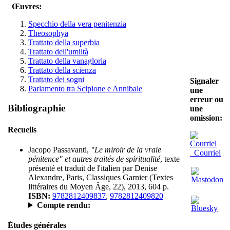
Œuvres:
Specchio della vera penitenzia
Theosophya
Trattato della superbia
Trattato dell'umiltà
Trattato della vanagloria
Trattato della scienza
Trattato dei sogni
Signaler
Parlamento tra Scipione e Annibale
une
erreur ou
Bibliographie
une
omission:
Recueils
Jacopo Passavanti,
"Le miroir de la vraie
Courriel
pénitence" et autres traités de spiritualité
, texte
présenté et traduit de l'italien par Denise
Alexandre, Paris, Classiques Garnier (Textes
littéraires du Moyen Âge, 22), 2013, 604 p.
ISBN:
9782812409837
,
9782812409820
Compte rendu:
Études générales