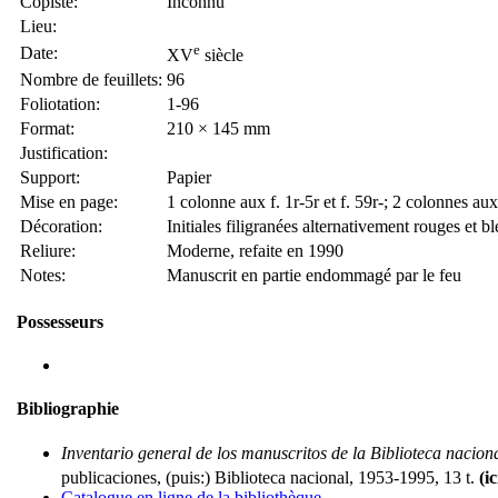
Copiste:
Inconnu
Lieu:
e
Date:
XV
siècle
Nombre de feuillets:
96
Foliotation:
1-96
Format:
210 × 145 mm
Justification:
Support:
Papier
Mise en page:
1 colonne aux f. 1r-5r et f. 59r-; 2 colonnes aux
Décoration:
Initiales filigranées alternativement rouges et b
Reliure:
Moderne, refaite en 1990
Notes:
Manuscrit en partie endommagé par le feu
Possesseurs
Bibliographie
Inventario general de los manuscritos de la Biblioteca nacion
publicaciones, (puis:) Biblioteca nacional, 1953-1995, 13 t.
(ic
Catalogue en ligne de la bibliothèque