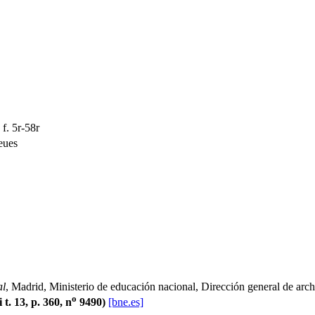
 f. 5r-58r
leues
al
, Madrid, Ministerio de educación nacional, Dirección general de archi
o
i t. 13, p. 360, n
9490)
[bne.es]