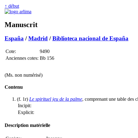
↑ début
Manuscrit
España
/
Madrid
/
Biblioteca nacional de España
Cote:
9490
Anciennes cotes:
Bb 156
(Ms. non numérisé)
Contenu
(f. 1r)
Le spirituel jeu de la palme
, comprenant une table des ch
Incipit:
Explicit:
Description matérielle