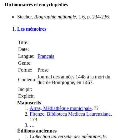
Dictionnaires et encyclopédies
Stecher,
Biographie nationale
, t. 6, p. 234-236.
Les mémoires
Titre:
Date:
Langue:
Français
Genre:
Forme:
Prose
Journal des années 1448 à la mort du
Contenu:
duc de Bourgogne, en 1467.
Incipit:
Explicit:
Manuscrits
Arras, Médiathèque municipale
, ??
Firenze, Biblioteca Medicea Laurenziana
,
173
…
Éditions anciennes
Collection universelle des mémoires
, 9.