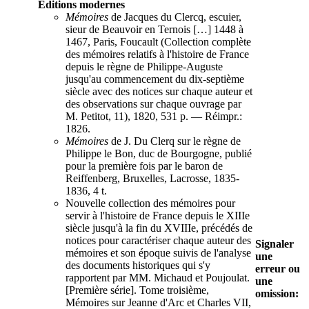
Éditions modernes
Mémoires
de Jacques du Clercq, escuier,
sieur de Beauvoir en Ternois […] 1448 à
1467, Paris, Foucault (Collection complète
des mémoires relatifs à l'histoire de France
depuis le règne de Philippe-Auguste
jusqu'au commencement du dix-septième
siècle avec des notices sur chaque auteur et
des observations sur chaque ouvrage par
M. Petitot, 11), 1820, 531 p. — Réimpr.:
1826.
Mémoires
de J. Du Clerq sur le règne de
Philippe le Bon, duc de Bourgogne, publié
pour la première fois par le baron de
Reiffenberg, Bruxelles, Lacrosse, 1835-
1836, 4 t.
Nouvelle collection des mémoires pour
servir à l'histoire de France depuis le XIIIe
siècle jusqu'à la fin du XVIIIe, précédés de
notices pour caractériser chaque auteur des
Signaler
mémoires et son époque suivis de l'analyse
une
des documents historiques qui s'y
erreur ou
rapportent par MM. Michaud et Poujoulat.
une
[Première série]. Tome troisième,
omission:
Mémoires sur Jeanne d'Arc et Charles VII,