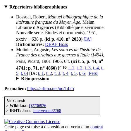
Répertoires bibliographiques
Bossuat, Robert,
Manuel bibliographique de la
littérature française du Moyen Âge
, Melun,
Librairie d'Argences (Bibliothèque elzévirienne.
Nouvelle série. Études et documents), 1951,
o
xxxiv + 638 p.
(ici p. 410, n
2033)
[IA]
Dictionnaires:
DEAF Boss
Molinier, Auguste,
Les sources de l'histoire de
France des origines aux guerres d'Italie (1494)
,
o
Paris, Picard, 1901-1906, 6 t.
(ici t. 5, p. 44, n
o
4741; p. 71, n
4860)
[GB:
t. 1
,
t. 2
,
t. 3
,
t. 4
,
t.
5
,
t. 6
] [IA:
t. 1
,
t. 2
,
t. 3
,
t. 4
,
t. 5
,
t. 6
]
[Pers]
Réimpression:
Permalien:
https://arlima.net/no/1425
Voir aussi:
>
Wikidata:
Q2736926
>
IRHT:
Jonas:
intervenant/2768
Cette page est mise à disposition en vertu d'un
contrat