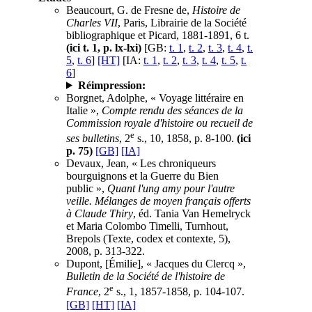
Beaucourt, G. de Fresne de,
Histoire de
Charles VII
, Paris, Librairie de la Société
bibliographique et Picard, 1881-1891, 6 t.
(ici t. 1, p. lx-lxi)
[GB:
t. 1
,
t. 2
,
t. 3
,
t. 4
,
t.
5
,
t. 6
]
[HT]
[IA:
t. 1
,
t. 2
,
t. 3
,
t. 4
,
t. 5
,
t.
6
]
Réimpression:
Borgnet, Adolphe, « Voyage littéraire en
Italie »,
Compte rendu des séances de la
Commission royale d'histoire ou recueil de
e
ses bulletins
, 2
s., 10, 1858, p. 8-100.
(ici
p. 75)
[GB]
[IA]
Devaux, Jean, « Les chroniqueurs
bourguignons et la Guerre du Bien
public »,
Quant l'ung amy pour l'autre
veille. Mélanges de moyen français offerts
à Claude Thiry
, éd. Tania Van Hemelryck
et Maria Colombo Timelli, Turnhout,
Brepols (Texte, codex et contexte, 5),
2008, p. 313-322.
Dupont, [Émilie], « Jacques du Clercq »,
Bulletin de la Société de l'histoire de
e
France
, 2
s., 1, 1857-1858, p. 104-107.
[GB]
[HT]
[IA]