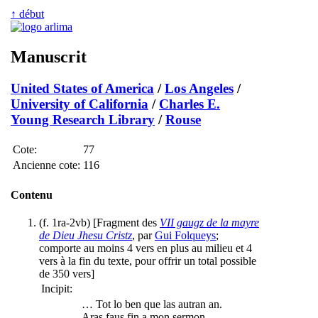
↑ début
Manuscrit
United States of America
/
Los Angeles
/
University of California
/
Charles E.
Young Research Library
/
Rouse
Cote:
77
Ancienne cote:
116
Contenu
(f. 1ra-2vb) [Fragment des
VII gaugz de la mayre
de Dieu Jhesu Cristz
, par
Gui Folqueys
;
comporte au moins 4 vers en plus au milieu et 4
vers à la fin du texte, pour offrir un total possible
de 350 vers]
Incipit:
… Tot lo ben que las autran an.
Aras faus fin a mon sermon