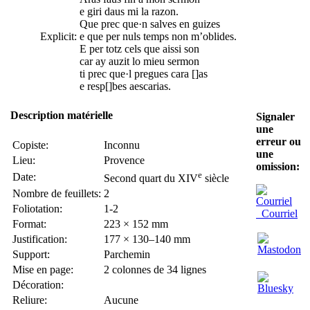
e giri daus mi la razon.
Que prec que·n salves en guizes
Explicit:
e que per nuls temps non m’oblides.
E per totz cels que aissi son
car ay auzit lo mieu sermon
ti prec que·l pregues cara []as
e resp[]bes aescarias.
Description matérielle
Signaler
une
erreur ou
Copiste:
Inconnu
une
Lieu:
Provence
omission:
e
Date:
Second quart du XIV
siècle
Nombre de feuillets:
2
Foliotation:
1-2
Courriel
Format:
223 × 152 mm
Justification:
177 × 130–140 mm
Support:
Parchemin
Mise en page:
2 colonnes de 34 lignes
Décoration:
Reliure:
Aucune