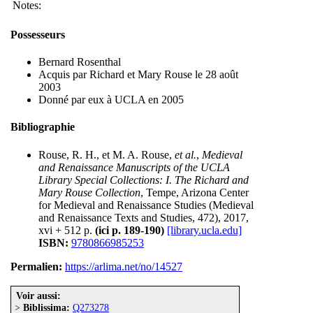
Notes:
Possesseurs
Bernard Rosenthal
Acquis par Richard et Mary Rouse le 28 août
2003
Donné par eux à UCLA en 2005
Bibliographie
Rouse, R. H., et M. A. Rouse,
et al.
,
Medieval
and Renaissance Manuscripts of the UCLA
Library Special Collections: I. The Richard and
Mary Rouse Collection
, Tempe, Arizona Center
for Medieval and Renaissance Studies (Medieval
and Renaissance Texts and Studies, 472), 2017,
xvi + 512 p.
(ici p. 189-190)
[library.ucla.edu]
ISBN:
9780866985253
Permalien:
https://arlima.net/no/14527
Voir aussi:
>
Biblissima:
Q273278