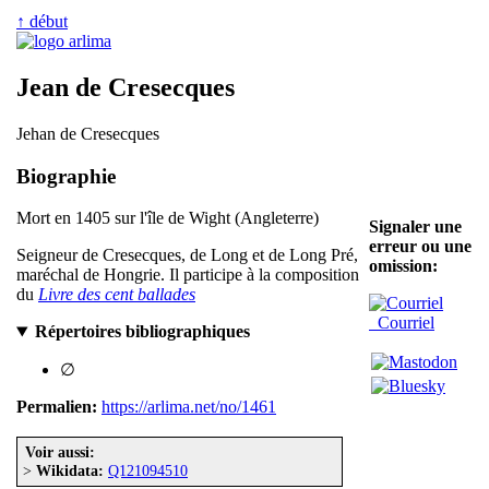
↑ début
Jean de Cresecques
Jehan de Cresecques
Biographie
Mort en 1405 sur l'île de Wight (Angleterre)
Signaler une
erreur ou une
Seigneur de Cresecques, de Long et de Long Pré,
omission:
maréchal de Hongrie. Il participe à la composition
du
Livre des cent ballades
Courriel
Répertoires bibliographiques
∅
Permalien:
https://arlima.net/no/1461
Voir aussi:
>
Wikidata:
Q121094510