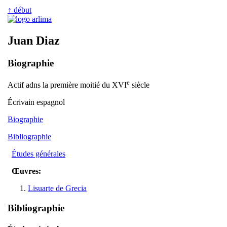
↑ début
Juan Diaz
Biographie
e
Actif adns la première moitié du XVI
siècle
Écrivain espagnol
Biographie
Bibliographie
Études générales
Œuvres:
Lisuarte de Grecia
Bibliographie