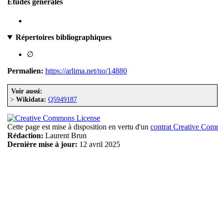
Études générales
Répertoires bibliographiques
∅
Permalien:
https://arlima.net/no/14880
Voir aussi:
>
Wikidata:
Q5949187
Cette page est mise à disposition en vertu d'un
contrat Creative Co
Rédaction:
Laurent Brun
Dernière mise à jour:
12 avril 2025