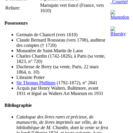
Courriel
Maroquin vert foncé (France, vers
Reliure:
1610)
Possesseurs
Germain de Chancel (vers 1610)
Claude Bernard Rousseau (vers 1708), auditeur
des comptes († 1720)
Monastère de Saint-Martin de Laon
Charles Chardin (1742-1826), à Paris (sa vente,
1823, n° 720)
Duchesse de Berry (sa vente, Paris, 22 mars
1864, n. 10)
Librairie Potier
Sir Thomas Phillipps
(1792-1872), n° 2841
Acquis par Henry Walters, Baltimore, avant
1931 et légué au Walters Art Museum en 1931
Bibliographie
Catalogue des livres rares et précieux, de
manuscrits, de livres imprimés sur vélin, de la
bibliothèque de M. Chardin, dont la vente se fera
le lundi 9 février 1824, et jours suivants, à six