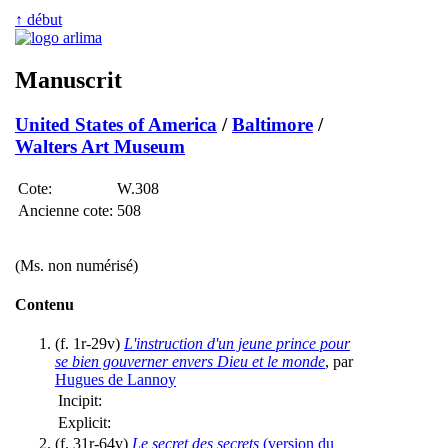
↑ début
Manuscrit
United States of America
/
Baltimore
/
Walters Art Museum
Cote:
W.308
Ancienne cote:
508
(Ms. non numérisé)
Contenu
(f. 1r-29v)
L'instruction d'un jeune prince pour
se bien gouverner envers Dieu et le monde
, par
Hugues de Lannoy
Incipit:
Explicit:
(f. 31r-64v)
Le secret des secrets
(version du