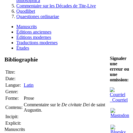
philosophica
Commentaire sur les Décades de Tite-Live
Quodlibet
Quaestiones ordinariae
Manuscrits
Éditions anciennes
Éditions modernes
Traductions modernes
Études
Signaler
Bibliographie
une
erreur ou
Titre:
une
Date:
omission:
Langue:
Latin
Genre:
Forme:
Prose
Courriel
Commentaire sur le
De civitate Dei
de saint
Contenu:
Augustin.
Incipit:
Explicit:
Manuscrits