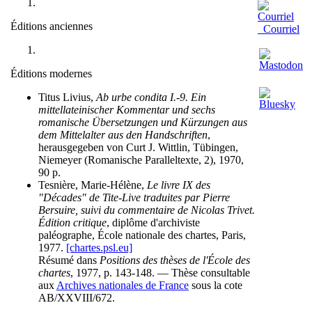
Éditions anciennes
Courriel
Éditions modernes
Titus Livius,
Ab urbe condita I.-9. Ein
mittellateinischer Kommentar und sechs
romanische Übersetzungen und Kürzungen aus
dem Mittelalter aus den Handschriften
,
herausgegeben von Curt J. Wittlin, Tübingen,
Niemeyer (Romanische Paralleltexte, 2), 1970,
90 p.
Tesnière, Marie-Hélène,
Le livre IX des
"Décades" de Tite-Live traduites par Pierre
Bersuire, suivi du commentaire de Nicolas Trivet.
Édition critique
, diplôme d'archiviste
paléographe, École nationale des chartes, Paris,
1977.
[chartes.psl.eu]
Résumé dans
Positions des thèses de l'École des
chartes
, 1977, p. 143-148. — Thèse consultable
aux
Archives nationales de France
sous la cote
AB/XXVIII/672.