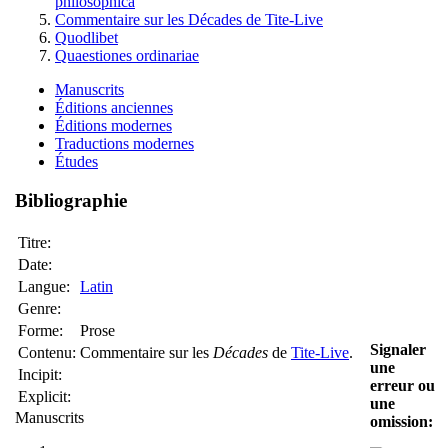
philosophica
Commentaire sur les Décades de Tite-Live
Quodlibet
Quaestiones ordinariae
Manuscrits
Éditions anciennes
Éditions modernes
Traductions modernes
Études
Bibliographie
Titre:
Date:
Langue:
Latin
Genre:
Forme:
Prose
Signaler
Contenu:
Commentaire sur les
Décades
de
Tite-Live
.
une
Incipit:
erreur ou
Explicit:
une
Manuscrits
omission: