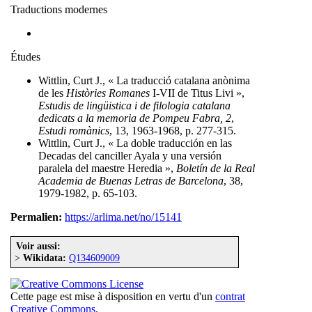
Traductions modernes
Études
Wittlin, Curt J., « La traducció catalana anònima
de les
Històries Romanes
I-VII de Titus Livi »,
Estudis de lingüistica i de filologia catalana
dedicats a la memoria de Pompeu Fabra, 2
,
Estudi romànics
, 13, 1963-1968, p. 277-315.
Wittlin, Curt J., « La doble traducción en las
Decadas del canciller Ayala y una versión
paralela del maestre Heredia »,
Boletín de la Real
Academia de Buenas Letras de Barcelona
, 38,
1979-1982, p. 65-103.
Permalien:
https://arlima.net/no/15141
Voir aussi:
>
Wikidata:
Q134609009
Cette page est mise à disposition en vertu d'un
contrat
Creative Commons
.