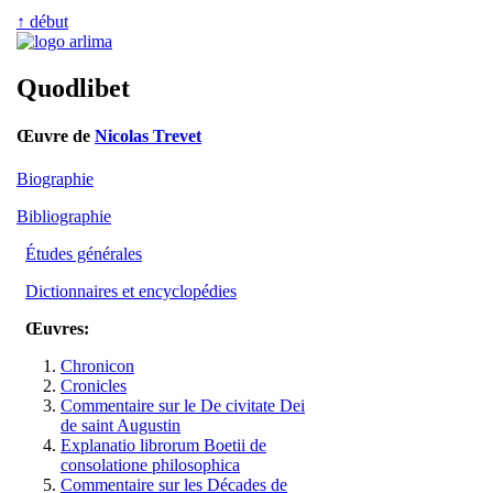
↑ début
Quodlibet
Œuvre de
Nicolas Trevet
Biographie
Bibliographie
Études générales
Dictionnaires et encyclopédies
Œuvres:
Chronicon
Cronicles
Commentaire sur le De civitate Dei
de saint Augustin
Explanatio librorum Boetii de
consolatione philosophica
Commentaire sur les Décades de