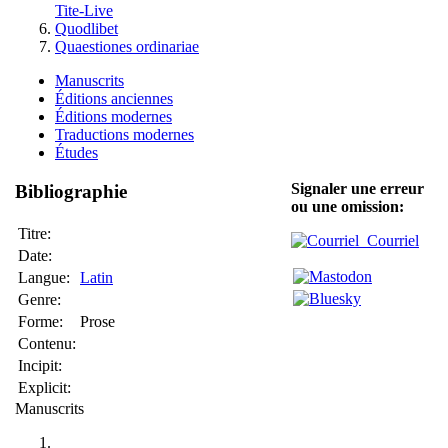
Tite-Live
Quodlibet
Quaestiones ordinariae
Manuscrits
Éditions anciennes
Éditions modernes
Traductions modernes
Études
Signaler une erreur
Bibliographie
ou une omission:
Titre:
Courriel
Date:
Langue:
Latin
Genre:
Forme:
Prose
Contenu:
Incipit:
Explicit:
Manuscrits