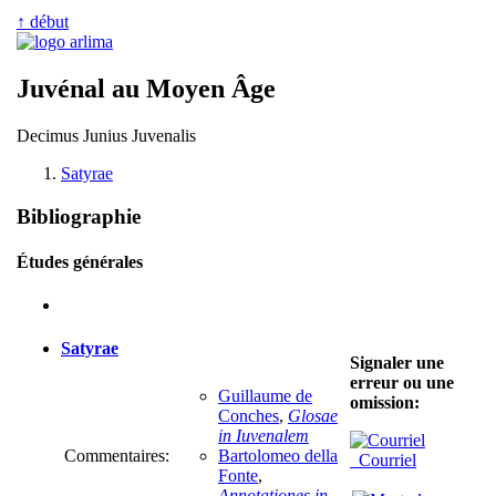
↑ début
Juvénal au Moyen Âge
Decimus Junius Juvenalis
Satyrae
Bibliographie
Études générales
Satyrae
Signaler une
erreur ou une
Guillaume de
omission:
Conches
,
Glosae
in Iuvenalem
Commentaires:
Bartolomeo della
Courriel
Fonte
,
Annotationes in