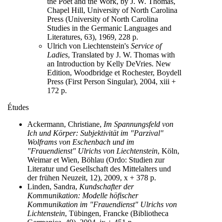
the Poet and the Work, by J. W. Thomas,
Chapel Hill, University of North Carolina
Press (University of North Carolina
Studies in the Germanic Languages and
Literatures, 63), 1969, 228 p.
Ulrich von Liechtenstein's
Service of
Ladies
, Translated by J. W. Thomas with
an Introduction by Kelly DeVries. New
Edition, Woodbridge et Rochester, Boydell
Press (First Person Singular), 2004, xiii +
172 p.
Études
Ackermann, Christiane,
Im Spannungsfeld von
Ich und Körper: Subjektivität im "Parzival"
Wolframs von Eschenbach und im
"Frauendienst" Ulrichs von Liechtenstein
, Köln,
Weimar et Wien, Böhlau (Ordo: Studien zur
Literatur und Gesellschaft des Mittelalters und
der frühen Neuzeit, 12), 2009, x + 378 p.
Linden, Sandra,
Kundschafter der
Kommunikation: Modelle höfischer
Kommunikation im "Frauendienst" Ulrichs von
Lichtenstein
, Tübingen, Francke (Bibliotheca