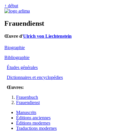
↑ début
Frauendienst
Œuvre d'
Ulrich von Liechtenstein
Biographie
Bibliographie
Études générales
Dictionnaires et encyclopédies
Œuvres:
Frauenbuch
Frauendienst
Manuscrits
Éditions anciennes
Éditions modernes
Traductions modernes