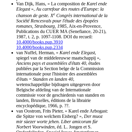
Van Dijk, Hans, « La composition de
Karel ende
Elegast
»,
Au carrefour des routes d'Europe: la
e
chanson de geste. X
Congrès international de la
Société Rencesvals pour l'étude des épopées
romanes, Strasbourg, 1985
, Aix-en-Provence,
Publications du CUER MA (Senefiance, 20-21),
1987, t. 2, p. 1097-1108.
DOI du recueil:
10.4000/books.pup.3910
10.4000/books.pup.2334
van Nuffel, Herman, «
Karel ende Elegast
,
spiegel van de middeleeuwse maatschappij »,
Anciens pays et assemblées d'états 40
, études
publiées par la Section belge de la Commission
internationale pour l'histoire des assemblées
d'états =
Standen en landen 40
,
wetenschappelijke bijdragen uitgegeven door
Belgische afdeling van de Internationale
commissie voor de geschiedenis van standen en
landen, Bruxelles, éditions de la librairie
encyclopédique, 1966, p. ??.
van Oostrom, Frits Pieter, « Karel ende Arbogast:
die Spitze von welchem Eisberg? »,
Der muoz
mir süezer worte jehen. Liber amicorum für
Norbert Voorwinden
, éd. L. Jongen et S.