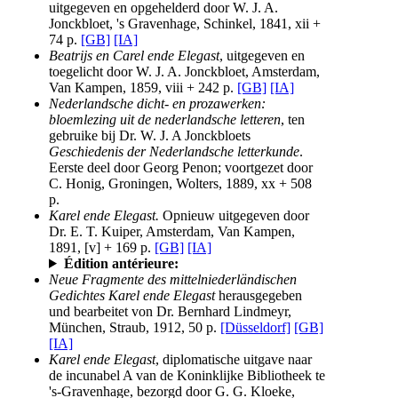
uitgegeven en opgehelderd door W. J. A.
Jonckbloet, 's Gravenhage, Schinkel, 1841, xii +
74 p.
[GB]
[IA]
Beatrijs en Carel ende Elegast
, uitgegeven en
toegelicht door W. J. A. Jonckbloet, Amsterdam,
Van Kampen, 1859, viii + 242 p.
[GB]
[IA]
Nederlandsche dicht- en prozawerken:
bloemlezing uit de nederlandsche letteren
, ten
gebruike bij Dr. W. J. A Jonckbloets
Geschiedenis der Nederlandsche letterkunde
.
Eerste deel door Georg Penon; voortgezet door
C. Honig, Groningen, Wolters, 1889, xx + 508
p.
Karel ende Elegast.
Opnieuw uitgegeven door
Dr. E. T. Kuiper, Amsterdam, Van Kampen,
1891, [v] + 169 p.
[GB]
[IA]
Édition antérieure:
Neue Fragmente des mittelniederländischen
Gedichtes Karel ende Elegast
herausgegeben
und bearbeitet von Dr. Bernhard Lindmeyr,
München, Straub, 1912, 50 p.
[Düsseldorf]
[GB]
[IA]
Karel ende Elegast
, diplomatische uitgave naar
de incunabel A van de Koninklijke Bibliotheek te
's-Gravenhage, bezorgd door G. G. Kloeke,