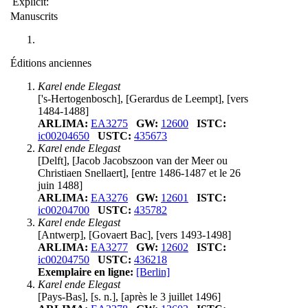
Explicit:
Manuscrits
Éditions anciennes
Karel ende Elegast
['s-Hertogenbosch], [Gerardus de Leempt], [vers
1484-1488]
ARLIMA:
EA3275
GW:
12600
ISTC:
ic00204650
USTC:
435673
Karel ende Elegast
[Delft], [Jacob Jacobszoon van der Meer ou
Christiaen Snellaert], [entre 1486-1487 et le 26
juin 1488]
ARLIMA:
EA3276
GW:
12601
ISTC:
ic00204700
USTC:
435782
Karel ende Elegast
[Antwerp], [Govaert Bac], [vers 1493-1498]
ARLIMA:
EA3277
GW:
12602
ISTC:
ic00204750
USTC:
436218
Exemplaire en ligne:
[Berlin]
Karel ende Elegast
[Pays-Bas], [s. n.], [après le 3 juillet 1496]