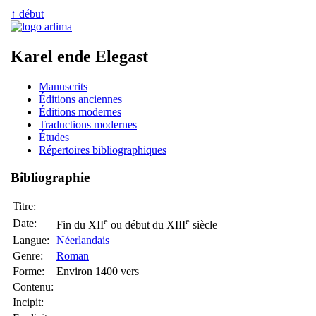
↑ début
Karel ende Elegast
Manuscrits
Éditions anciennes
Éditions modernes
Traductions modernes
Études
Répertoires bibliographiques
Bibliographie
Titre:
e
e
Date:
Fin du XII
ou début du XIII
siècle
Langue:
Néerlandais
Genre:
Roman
Forme:
Environ 1400 vers
Contenu:
Incipit: