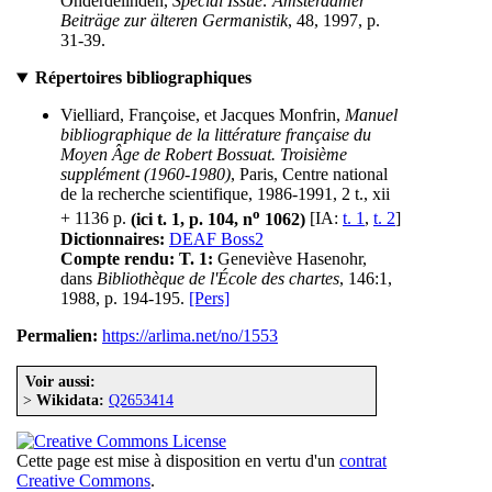
Onderdelinden,
Special Issue: Amsterdamer
Beiträge zur älteren Germanistik
, 48, 1997, p.
31-39.
Répertoires bibliographiques
Vielliard, Françoise, et Jacques Monfrin,
Manuel
bibliographique de la littérature française du
Moyen Âge de Robert Bossuat. Troisième
supplément (1960-1980)
, Paris, Centre national
de la recherche scientifique, 1986-1991, 2 t., xii
o
+ 1136 p.
(ici t. 1, p. 104, n
1062)
[IA:
t. 1
,
t. 2
]
Dictionnaires:
DEAF Boss2
Compte rendu:
T. 1:
Geneviève Hasenohr,
dans
Bibliothèque de l'École des chartes
, 146:1,
1988, p. 194-195.
[Pers]
Permalien:
https://arlima.net/no/1553
Voir aussi:
>
Wikidata:
Q2653414
Cette page est mise à disposition en vertu d'un
contrat
Creative Commons
.