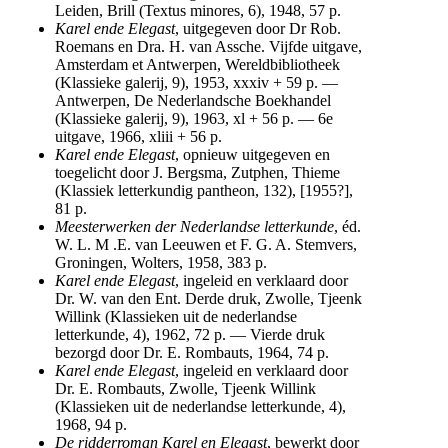
Leiden, Brill (Textus minores, 6), 1948, 57 p.
Karel ende Elegast
, uitgegeven door Dr Rob.
Roemans en Dra. H. van Assche. Vijfde uitgave,
Amsterdam et Antwerpen, Wereldbibliotheek
(Klassieke galerij, 9), 1953, xxxiv + 59 p. —
Antwerpen, De Nederlandsche Boekhandel
(Klassieke galerij, 9), 1963, xl + 56 p. — 6e
uitgave, 1966, xliii + 56 p.
Karel ende Elegast
, opnieuw uitgegeven en
toegelicht door J. Bergsma, Zutphen, Thieme
(Klassiek letterkundig pantheon, 132), [1955?],
81 p.
Meesterwerken der Nederlandse letterkunde
, éd.
W. L. M .E. van Leeuwen et F. G. A. Stemvers,
Groningen, Wolters, 1958, 383 p.
Karel ende Elegast
, ingeleid en verklaard door
Dr. W. van den Ent. Derde druk, Zwolle, Tjeenk
Willink (Klassieken uit de nederlandse
letterkunde, 4), 1962, 72 p. — Vierde druk
bezorgd door Dr. E. Rombauts, 1964, 74 p.
Karel ende Elegast
, ingeleid en verklaard door
Dr. E. Rombauts, Zwolle, Tjeenk Willink
(Klassieken uit de nederlandse letterkunde, 4),
1968, 94 p.
De ridderroman Karel en Elegast
, bewerkt door