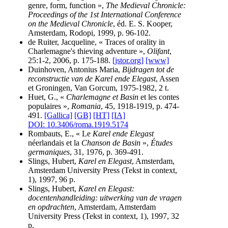
genre, form, function »,
The Medieval Chronicle:
Proceedings of the 1st International Conference
on the Medieval Chronicle
, éd. E. S. Kooper,
Amsterdam, Rodopi, 1999, p. 96-102.
de Ruiter, Jacqueline, « Traces of orality in
Charlemagne's thieving adventure »,
Olifant
,
25:1-2, 2006, p. 175-188.
[jstor.org]
[www]
Duinhoven, Antonius Maria,
Bijdragen tot de
reconstructie van de Karel ende Elegast
, Assen
et Groningen, Van Gorcum, 1975-1982, 2 t.
Huet, G., «
Charlemagne et Basin
et les contes
populaires »,
Romania
, 45, 1918-1919, p. 474-
491.
[Gallica]
[GB]
[HT]
[IA]
DOI: 10.3406/roma.1919.5174
Rombauts, E., « Le
Karel ende Elegast
néerlandais et la
Chanson de Basin
»,
Études
germaniques
, 31, 1976, p. 369-491.
Slings, Hubert,
Karel en Elegast
, Amsterdam,
Amsterdam University Press (Tekst in context,
1), 1997, 96 p.
Slings, Hubert,
Karel en Elegast:
docentenhandleiding: uitwerking van de vragen
en opdrachten
, Amsterdam, Amsterdam
University Press (Tekst in context, 1), 1997, 32
p.