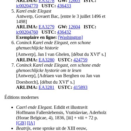
ARLIMA:
EA3278
GW:
12603
ISTC:
ic00204770
USTC:
436433
Karel ende Elegast
Antwerp, Govaert Bac, [entre le 3 juillet 1496 et
1498]
ARLIMA:
EA3279
GW:
12604
ISTC:
ic00204760
USTC:
436432
Exemplaire en ligne:
[Washington]
Coninck Karel ende Elegast, een schone
ghenuechlijcke historie
e
[Antwerp], Jan I van Ghelen, [début du XVI
s.]
ARLIMA:
EA3280
USTC:
424759
Coninck Karel ende Elegast, een schone ende
ghenoechlijcke hystorie om te lesen
[Antwerp], [Adriaen van Berghen ou Jan van
e
Doesborch], [début du XVI
s.]
ARLIMA:
EA3281
USTC:
415893
Éditions modernes
Caerl ende Elegast.
Edidit et illustravit
Hoffmann Fallerslebensis, Vratislaviae, Aderholz
(Horae Belgicae, 4), 1836, [iii] + viii + 72 p.
[GB]
[IA]
Beatrijs
, eene sproke uit de XIII eeuw,