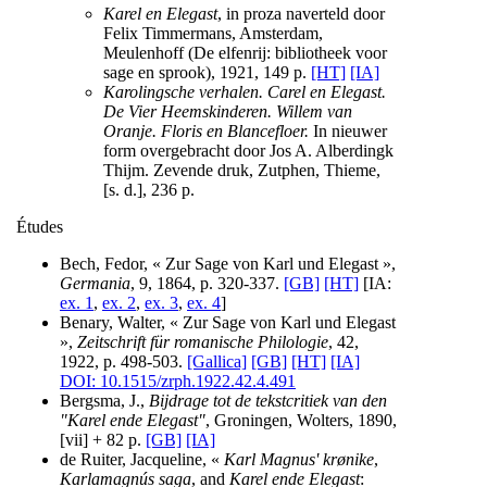
Karel en Elegast
, in proza naverteld door
Felix Timmermans, Amsterdam,
Meulenhoff (De elfenrij: bibliotheek voor
sage en sprook), 1921, 149 p.
[HT]
[IA]
Karolingsche verhalen. Carel en Elegast.
De Vier Heemskinderen. Willem van
Oranje. Floris en Blancefloer.
In nieuwer
form overgebracht door Jos A. Alberdingk
Thijm. Zevende druk, Zutphen, Thieme,
[s. d.], 236 p.
Études
Bech, Fedor, « Zur Sage von Karl und Elegast »,
Germania
, 9, 1864, p. 320-337.
[GB]
[HT]
[IA:
ex. 1
,
ex. 2
,
ex. 3
,
ex. 4
]
Benary, Walter, « Zur Sage von Karl und Elegast
»,
Zeitschrift für romanische Philologie
, 42,
1922, p. 498-503.
[Gallica]
[GB]
[HT]
[IA]
DOI: 10.1515/zrph.1922.42.4.491
Bergsma, J.,
Bijdrage tot de tekstcritiek van den
"Karel ende Elegast"
, Groningen, Wolters, 1890,
[vii] + 82 p.
[GB]
[IA]
de Ruiter, Jacqueline, «
Karl Magnus' krønike
,
Karlamagnús saga
, and
Karel ende Elegast
: