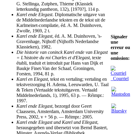
G. Stellinga, Zutphen, Thieme (Klassiek
letterkundig pantheon, 132), [1970?], 114 p.
Karel ende Elegast
. Diplomatische uitgave van
de Middelnederlandse teksten en de tekst uit de
Karlmeinet-compilatie, éd. A. M. Duinhoven,
Zwolle, 1969, 2 t.
Karel ende Elegast
, éd. A. M. Duinhoven, 's-
Signaler
Gravenhage, Nijhoff (Nijhoffs Nederlandse
une
Klassieken), 1982.
erreur ou
Die historie van coninck Karel ende van Elegast
une
= L'histoire du roi Charles et d'Elegast
, texte
omission:
établi, traduit et introduit par Hans van Dijk et
Baukje Finet-Van der Schaaf, Groningen,
Forsten, 1994, 81 p.
Courriel
Karel en Elegast
, tekst en vertaling; vertaling en
tekstverzorging H. Adema, Leeuwarden, U. Taal
& Teken (Vertaalde tekstuitgaven. Vertaald
Middelnederlands, 1), 1995, 63 p. — Réimpr.:
1997.
Karel ende Elegast
, bezorgd door Geert
Claassens, Amsterdam, Amsterdam University
Press, 2002, v + 56 p. — Réimpr.: 2005.
Karel ende Elegast und Karel und Ellegast
,
herausgegeben und übersetzt von Bernd Bastert,
Münster, Agenda-Verlag (Bibliothek