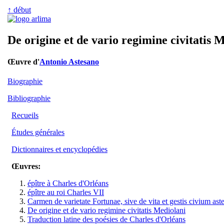
↑ début
De origine et de vario regimine civitatis 
Œuvre d'
Antonio Astesano
Biographie
Bibliographie
Recueils
Études générales
Dictionnaires et encyclopédies
Œuvres:
épître à Charles d'Orléans
épître au roi Charles VII
Carmen de varietate Fortunae, sive de vita et gestis civium as
De origine et de vario regimine civitatis Mediolani
Traduction latine des poésies de Charles d'Orléans