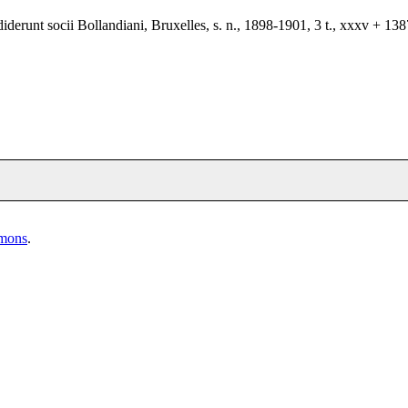
iderunt socii Bollandiani, Bruxelles, s. n., 1898-1901, 3 t., xxxv + 13
mmons
.