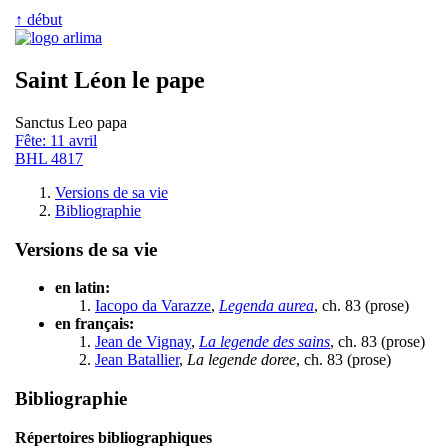
↑ début
Saint Léon le pape
Sanctus Leo papa
Fête: 11 avril
BHL 4817
Versions de sa vie
Bibliographie
Versions de sa vie
en latin:
Iacopo da Varazze
,
Legenda aurea
, ch. 83 (prose)
en français:
Jean de Vignay
,
La legende des sains
, ch. 83 (prose)
Jean Batallier
,
La legende doree
, ch. 83 (prose)
Bibliographie
Répertoires bibliographiques