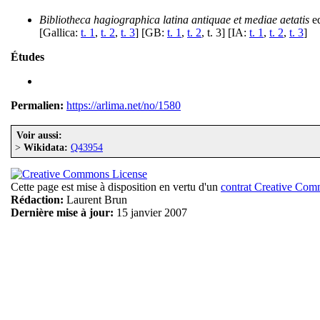
Bibliotheca hagiographica latina antiquae et mediae aetatis
ed
[Gallica:
t. 1
,
t. 2
,
t. 3
] [GB:
t. 1
,
t. 2
, t. 3] [IA:
t. 1
,
t. 2
,
t. 3
]
Études
Permalien:
https://arlima.net/no/1580
Voir aussi:
>
Wikidata:
Q43954
Cette page est mise à disposition en vertu d'un
contrat Creative Co
Rédaction:
Laurent Brun
Dernière mise à jour:
15 janvier 2007