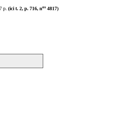
os
87 p.
(ici t. 2, p. 716, n
4817)