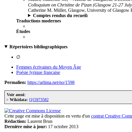
Colloquium on Christine de Pizan (Glasgow 21-27 July
Catherine M. Müller, Glasgow, University of Glasgow Pr
Comptes rendus du recueil:
Traductions modernes
Études
Répertoires bibliographiques
∅
Femmes écrivaines du Moyen Âge
Poésie lyrique française
Permalien:
https://arlima.net/no/1598
Voir aussi:
>
Wikidata:
Q15973582
Cette page est mise à disposition en vertu d'un
contrat Creative Co
Rédaction:
Laurent Brun
Dernière mise à jour:
17 octobre 2013