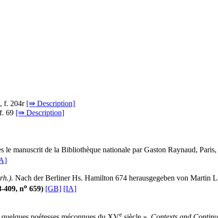
, f. 204r
[⇛ Description]
 f. 69
[⇛ Description]
rès le manuscrit de la Bibliothèque nationale par Gaston Raynaud, Paris,
IA]
rh.).
Nach der Berliner Hs. Hamilton 674 herausgegeben von Martin Lö
o
8-409, n
659)
[GB]
[IA]
e
e: quelques poétesses méconnues du XV
siècle »,
Contexts and Continui