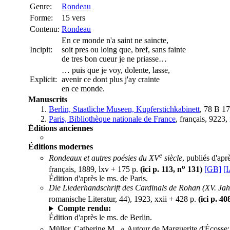
Genre:
Rondeau
Forme:
15 vers
Contenu:
Rondeau
En ce monde n'a saint ne saincte,
Incipit:
soit pres ou loing que, bref, sans fainte
de tres bon cueur je ne priasse…
… puis que je voy, dolente, lasse,
Explicit:
avenir ce dont plus j'ay crainte
en ce monde.
Manuscrits
Berlin, Staatliche Museen, Kupferstichkabinett
, 78 B 17
Paris, Bibliothèque nationale de France
, français, 9223,
Éditions anciennes
Éditions modernes
e
Rondeaux et autres poésies du XV
siècle
, publiés d'ap
o
français, 1889, lxv + 175 p.
(ici p. 113, n
131)
[GB]
[
Édition d'après le ms. de Paris.
Die Liederhandschrift des Cardinals de Rohan (XV. Jah
romanische Literatur, 44), 1923, xxii + 428 p.
(ici p. 40
Compte rendu:
Édition d'après le ms. de Berlin.
Müller, Catherine M., « Autour de Marguerite d'Écoss