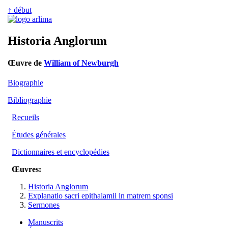
↑ début
Historia Anglorum
Œuvre de
William of Newburgh
Biographie
Bibliographie
Recueils
Études générales
Dictionnaires et encyclopédies
Œuvres:
Historia Anglorum
Explanatio sacri epithalamii in matrem sponsi
Sermones
Manuscrits