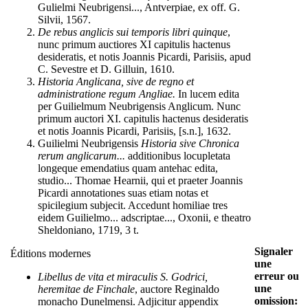
Gulielmi Neubrigensi..., Antverpiae, ex off. G.
Silvii, 1567.
De rebus anglicis sui temporis libri quinque
,
nunc primum auctiores XI capitulis hactenus
desideratis, et notis Joannis Picardi, Parisiis, apud
C. Sevestre et D. Gilluin, 1610.
Historia Anglicana, sive de regno et
administratione regum Angliae.
In lucem edita
per Guilielmum Neubrigensis Anglicum. Nunc
primum auctori XI. capitulis hactenus desideratis
et notis Joannis Picardi, Parisiis, [s.n.], 1632.
Guilielmi Neubrigensis
Historia sive Chronica
rerum anglicarum...
additionibus locupletata
longeque emendatius quam antehac edita,
studio... Thomae Hearnii, qui et praeter Joannis
Picardi annotationes suas etiam notas et
spicilegium subjecit. Accedunt homiliae tres
eidem Guilielmo... adscriptae..., Oxonii, e theatro
Sheldoniano, 1719, 3 t.
Signaler
Éditions modernes
une
erreur ou
Libellus de vita et miraculis S. Godrici,
une
heremitae de Finchale
, auctore Reginaldo
omission:
monacho Dunelmensi. Adjicitur appendix