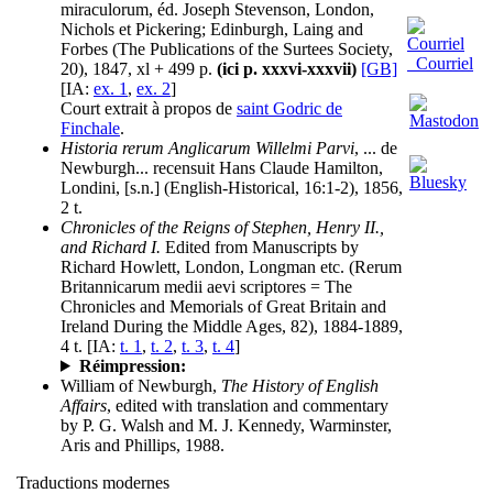
miraculorum, éd. Joseph Stevenson, London,
Nichols et Pickering; Edinburgh, Laing and
Forbes (The Publications of the Surtees Society,
Courriel
20), 1847, xl + 499 p.
(ici p. xxxvi-xxxvii)
[GB]
[IA:
ex. 1
,
ex. 2
]
Court extrait à propos de
saint Godric de
Finchale
.
Historia rerum Anglicarum Willelmi Parvi
, ... de
Newburgh... recensuit Hans Claude Hamilton,
Londini, [s.n.] (English-Historical, 16:1-2), 1856,
2 t.
Chronicles of the Reigns of Stephen, Henry II.,
and Richard I.
Edited from Manuscripts by
Richard Howlett, London, Longman etc. (Rerum
Britannicarum medii aevi scriptores = The
Chronicles and Memorials of Great Britain and
Ireland During the Middle Ages, 82), 1884-1889,
4 t. [IA:
t. 1
,
t. 2
,
t. 3
,
t. 4
]
Réimpression:
William of Newburgh,
The History of English
Affairs
, edited with translation and commentary
by P. G. Walsh and M. J. Kennedy, Warminster,
Aris and Phillips, 1988.
Traductions modernes