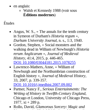
en anglais:
Walsh et Kennedy 1988 (voir sous
Éditions modernes
)
Études
Angus, W. S., « The annals for the tenth century
in Symeon of Durham's
Historia regum
»,
Durham University Journal
, n. s., 1:3, 1940.
Gordon, Stephen, « Social monsters and the
walking dead in William of Newburgh's
Historia
rerum Anglicarum
»,
Journal of Medieval
History
, 41:4, 2015, p. 446-465.
DOI: 10.1080/03044181.2015.1078255
Lawrence-Mathers, Anne, « William of
Newburgh and the Northumbrian construction of
English history »,
Journal of Medieval History
,
33, 2007, p. 339-357.
DOI: 10.1016/j.jmedhist.2007.09.002
Partner, Nancy F.,
Serious Entertainments: The
Writing of History in Twelfth-Century England
,
Chicago et London, University of Chicago Press,
1977, xi + 289 p.
Rollo, David,
Glamorous Sorcery: Magic and