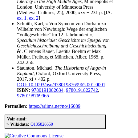
Literacy in the High Middle Ages
, Minneapolis et
London, University of Minnesota Press
(Medieval Cultures, 25), 2000, xxv + 231 p. [IA:
ex. 1
,
ex. 2
]
Schnith, Karl, « Von Symeon von Durham zu
Wilhelm von Newburgh: Wege der englischen
"Volkgeschichte" im 12. Jahrhundert »,
Speculum historiale: Geschichte im Spiegel von
Geschichtsschreibung und Geschichtsdeutung
,
éd. Clemens Bauer, Laetitia Boehm et Max
Müller, Freiburg et München, Alber, 1965, p.
242-256.
Staunton, Michael,
The Historians of Angevin
England
, Oxford, Oxford University Press,
2017, xi + 402 p.
DOI: 10.1093/oso/9780198769965.001.0001
ISBN:
9780191082634
,
9780191822742
,
9780198769965
Permalien:
https://arlima.net/no/16089
Voir aussi:
>
Wikidata:
Q135826650