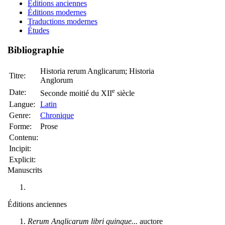
Éditions anciennes
Éditions modernes
Traductions modernes
Études
Bibliographie
Historia rerum Anglicarum; Historia
Titre:
Anglorum
e
Date:
Seconde moitié du XII
siècle
Langue:
Latin
Genre:
Chronique
Forme:
Prose
Contenu:
Incipit:
Explicit:
Manuscrits
Éditions anciennes
Rerum Anglicarum libri quinque...
auctore