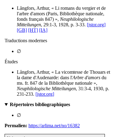
Långfors, Arthur, « Li romans du vergier et de
l'arbre d'amors (Paris, Bibliothèque nationale,
fonds français 847) »,
Neuphilologische
Mitteilungen
, 29:1-3, 1928, p. 3-33.
[jstor.org]
[GB]
[HT]
[IA]
Traductions modernes
∅
Études
Långfors, Arthur, « La vicomtesse de Thouars et
la dame d'Audenarde: dans l'
Arbre d'amors
du
ms. fr. 847 de la Bibliothèque nationale »,
Neuphilologische Mitteilungen
, 31:3-4, 1930, p.
231-233.
[jstor.org]
Répertoires bibliographiques
∅
Permalien:
https://arlima.net/no/16382