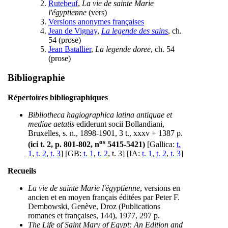
Rutebeuf
,
La vie de sainte Marie
l'égyptienne
(vers)
Versions anonymes françaises
Jean de Vignay
,
La legende des sains
, ch.
54 (prose)
Jean Batallier
,
La legende doree
, ch. 54
(prose)
Bibliographie
Répertoires bibliographiques
Bibliotheca hagiographica latina antiquae et
mediae aetatis
ediderunt socii Bollandiani,
Bruxelles, s. n., 1898-1901, 3 t., xxxv + 1387 p.
os
(ici t. 2, p. 801-802, n
5415-5421)
[Gallica:
t.
1
,
t. 2
,
t. 3
] [GB:
t. 1
,
t. 2
, t. 3] [IA:
t. 1
,
t. 2
,
t. 3
]
Recueils
La vie de sainte Marie l'égyptienne
, versions en
ancien et en moyen français éditées par Peter F.
Dembowski, Genève, Droz (Publications
romanes et françaises, 144), 1977, 297 p.
The Life of Saint Mary of Egypt: An Edition and