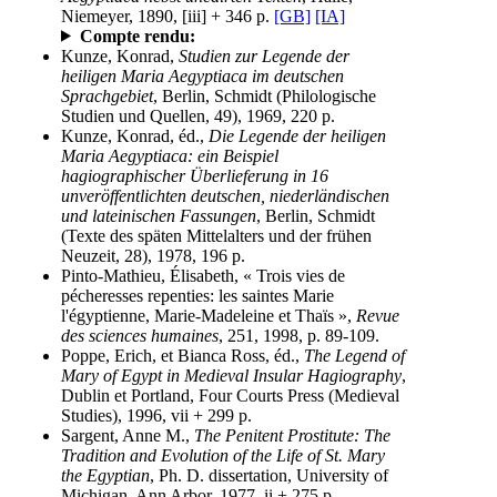
Niemeyer, 1890, [iii] + 346 p.
[GB]
[IA]
Compte rendu:
Kunze, Konrad,
Studien zur Legende der
heiligen Maria Aegyptiaca im deutschen
Sprachgebiet
, Berlin, Schmidt (Philologische
Studien und Quellen, 49), 1969, 220 p.
Kunze, Konrad, éd.,
Die Legende der heiligen
Maria Aegyptiaca: ein Beispiel
hagiographischer Überlieferung in 16
unveröffentlichten deutschen, niederländischen
und lateinischen Fassungen
, Berlin, Schmidt
(Texte des späten Mittelalters und der frühen
Neuzeit, 28), 1978, 196 p.
Pinto-Mathieu, Élisabeth, « Trois vies de
pécheresses repenties: les saintes Marie
l'égyptienne, Marie-Madeleine et Thaïs »,
Revue
des sciences humaines
, 251, 1998, p. 89-109.
Poppe, Erich, et Bianca Ross, éd.,
The Legend of
Mary of Egypt in Medieval Insular Hagiography
,
Dublin et Portland, Four Courts Press (Medieval
Studies), 1996, vii + 299 p.
Sargent, Anne M.,
The Penitent Prostitute: The
Tradition and Evolution of the Life of St. Mary
the Egyptian
, Ph. D. dissertation, University of
Michigan, Ann Arbor, 1977, ii + 275 p.