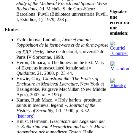
Study of the Medieval French and Spanish Verse
Redactions
, éd. Michèle S. de Cruz-Sáenz,
Signaler
Barcelona, Puvill (Biblioteca universitaria Puvill,
une
I; Estudios, 1), 1979, 238 p.
erreur ou
une
Études
omission:
Evdokimova, Ludmilla,
Livre et roman:
l'opposition de la forme-vers et de la forme-prose
e
au XIII
siècle
, thèse de doctorat, Université de
Courriel
Paris IV-Sorbonne, 1998.
Heron, Onnaca, « The lioness in the text: Mary
of Egypt as immasculated female saint »,
Quidditas
, 21, 2000, p. 23-44.
Howie, Cary,
Claustrophilia: The Erotics of
Enclosure in Medieval Literature
, New York et
Basingstoke, Palgrave MacMillan (New Middle
Ages), 2007, xii + 196 p.
Karras, Ruth Mazo, « Holy harlots: prostitute
saints in medieval legend »,
Journal of the
History of Sexuality
, 1:1, 1990, p. 3-32.
[jstor.org]
Knust, Hermann,
Geschichte der Legenden der
h. Katharina von Alexandrien und der h. Maria
Aegyptiaca nebst unedirten Texten
, Halle,