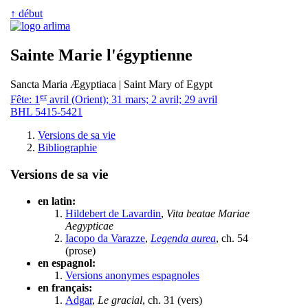
↑ début
Sainte Marie l'égyptienne
Sancta Maria Ægyptiaca | Saint Mary of Egypt
er
Fête: 1
avril (Orient); 31 mars; 2 avril; 29 avril
BHL 5415-5421
Versions de sa vie
Bibliographie
Versions de sa vie
en latin:
Hildebert de Lavardin
,
Vita beatae Mariae
Aegypticae
Iacopo da Varazze
,
Legenda aurea
, ch. 54
(prose)
en espagnol:
Versions anonymes espagnoles
en français:
Adgar
,
Le gracial
, ch. 31 (vers)