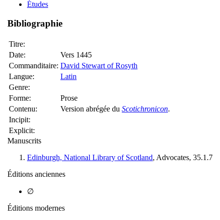
Études
Bibliographie
Titre:
Date:
Vers 1445
Commanditaire:
David Stewart of Rosyth
Langue:
Latin
Genre:
Forme:
Prose
Contenu:
Version abrégée du
Scotichronicon
.
Incipit:
Explicit:
Manuscrits
Edinburgh, National Library of Scotland
, Advocates, 35.1.7
Éditions anciennes
∅
Éditions modernes