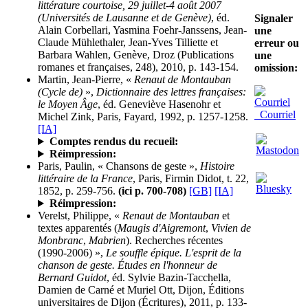
littérature courtoise, 29 juillet-4 août 2007
(Universités de Lausanne et de Genève)
, éd.
Signaler
Alain Corbellari, Yasmina Foehr-Janssens, Jean-
une
Claude Mühlethaler, Jean-Yves Tilliette et
erreur ou
Barbara Wahlen, Genève, Droz (Publications
une
romanes et françaises, 248), 2010, p. 143-154.
omission:
Martin, Jean-Pierre, «
Renaut de Montauban
(Cycle de)
»,
Dictionnaire des lettres françaises:
le Moyen Âge
, éd. Geneviève Hasenohr et
Courriel
Michel Zink, Paris, Fayard, 1992, p. 1257-1258.
[IA]
Comptes rendus du recueil:
Réimpression:
Paris, Paulin, « Chansons de geste »,
Histoire
littéraire de la France
, Paris, Firmin Didot, t. 22,
1852, p. 259-756.
(ici p. 700-708)
[GB]
[IA]
Réimpression:
Verelst, Philippe, «
Renaut de Montauban
et
textes apparentés (
Maugis d'Aigremont
,
Vivien de
Monbranc
,
Mabrien
). Recherches récentes
(1990-2006) »,
Le souffle épique. L'esprit de la
chanson de geste. Études en l'honneur de
Bernard Guidot
, éd. Sylvie Bazin-Tacchella,
Damien de Carné et Muriel Ott, Dijon, Éditions
universitaires de Dijon (Écritures), 2011, p. 133-