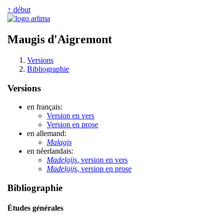
↑ début
Maugis d'Aigremont
Versions
Bibliographie
Versions
en français:
Version en vers
Version en prose
en allemand:
Malagis
en néerlandais:
Madelgijs
, version en vers
Madelgijs
, version en prose
Bibliographie
Études générales