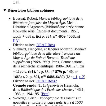
144.
Répertoires bibliographiques
Bossuat, Robert,
Manuel bibliographique de la
littérature française du Moyen Âge
, Melun,
Librairie d'Argences (Bibliothèque elzévirienne.
Nouvelle série. Études et documents), 1951,
o
xxxiv + 638 p.
(ici p. 384, n
4059-4060bis)
[IA]
Dictionnaires:
DEAF Boss
Vielliard, Françoise, et Jacques Monfrin,
Manuel
bibliographique de la littérature française du
Moyen Âge de Robert Bossuat. Troisième
supplément (1960-1980)
, Paris, Centre national
de la recherche scientifique, 1986-1991, 2 t., xii
o
o
+ 1136 p.
(ici t. 1, p. 88, n
879; p. 140, n
os
1463; t. 2, p. 691, n
6486-6489)
[IA:
t. 1
,
t. 2
]
Dictionnaires:
DEAF Boss2
Compte rendu:
T. 1:
Geneviève Hasenohr,
dans
Bibliothèque de l'École des chartes
, 146:1,
1988, p. 194-195.
[Pers]
Woledge, Brian,
Bibliographie des romans et
nouvelles en prose française antérieurs à 1500
,