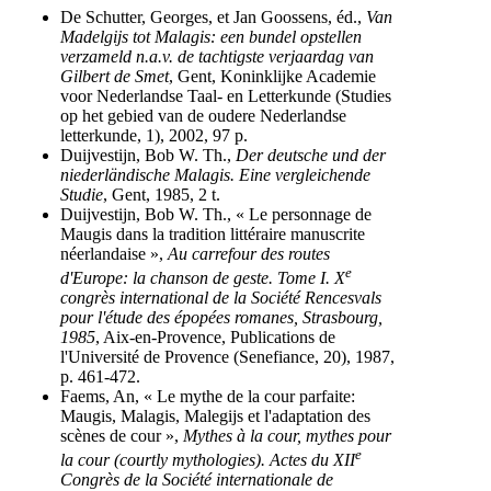
De Schutter, Georges, et Jan Goossens, éd.,
Van
Madelgijs tot Malagis: een bundel opstellen
verzameld n.a.v. de tachtigste verjaardag van
Gilbert de Smet
, Gent, Koninklijke Academie
voor Nederlandse Taal- en Letterkunde (Studies
op het gebied van de oudere Nederlandse
letterkunde, 1), 2002, 97 p.
Duijvestijn, Bob W. Th.,
Der deutsche und der
niederländische Malagis. Eine vergleichende
Studie
, Gent, 1985, 2 t.
Duijvestijn, Bob W. Th., « Le personnage de
Maugis dans la tradition littéraire manuscrite
néerlandaise »,
Au carrefour des routes
e
d'Europe: la chanson de geste. Tome I. X
congrès international de la Société Rencesvals
pour l'étude des épopées romanes, Strasbourg,
1985
, Aix-en-Provence, Publications de
l'Université de Provence (Senefiance, 20), 1987,
p. 461-472.
Faems, An, « Le mythe de la cour parfaite:
Maugis, Malagis, Malegijs et l'adaptation des
scènes de cour »,
Mythes à la cour, mythes pour
e
la cour (courtly mythologies). Actes du XII
Congrès de la Société internationale de