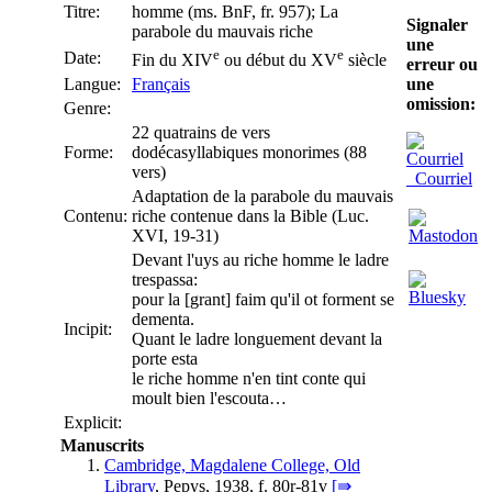
Titre:
homme (ms. BnF, fr. 957); La
Signaler
parabole du mauvais riche
une
e
e
Date:
Fin du XIV
ou début du XV
siècle
erreur ou
une
Langue:
Français
omission:
Genre:
22 quatrains de vers
Forme:
dodécasyllabiques monorimes (88
vers)
Courriel
Adaptation de la parabole du mauvais
Contenu:
riche contenue dans la Bible (Luc.
XVI, 19-31)
Devant l'uys au riche homme le ladre
trespassa:
pour la [grant] faim qu'il ot forment se
dementa.
Incipit:
Quant le ladre longuement devant la
porte esta
le riche homme n'en tint conte qui
moult bien l'escouta…
Explicit:
Manuscrits
Cambridge, Magdalene College, Old
Library
, Pepys, 1938, f. 80r-81v
[⇛