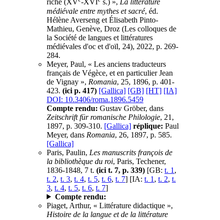
riche (XV
-XVI
s.) »,
La littérature
médiévale entre mythes et sacré
, éd.
Hélène Averseng et Élisabeth Pinto-
Mathieu, Genève, Droz (Les colloques de
la Société de langues et littératures
médiévales d'oc et d'oïl, 24), 2022, p. 269-
284.
Meyer, Paul, « Les anciens traducteurs
français de Végèce, et en particulier Jean
de Vignay »,
Romania
, 25, 1896, p. 401-
423.
(ici p. 417)
[Gallica]
[GB]
[HT]
[IA]
DOI: 10.3406/roma.1896.5459
Compte rendu:
Gustav Gröber, dans
Zeitschrift für romanische Philologie
, 21,
1897, p. 309-310.
[Gallica]
réplique:
Paul
Meyer, dans
Romania
, 26, 1897, p. 585.
[Gallica]
Paris, Paulin,
Les manuscrits françois de
la bibliothèque du roi
, Paris, Techener,
1836-1848, 7 t.
(ici t. 7, p. 339)
[GB:
t. 1
,
t. 2
,
t. 3
,
t. 4
,
t. 5
,
t. 6
,
t. 7
] [IA:
t. 1
,
t. 2
,
t.
3
,
t. 4
,
t. 5
,
t. 6
,
t. 7
]
Compte rendu:
Piaget, Arthur, « Littérature didactique »,
Histoire de la langue et de la littérature