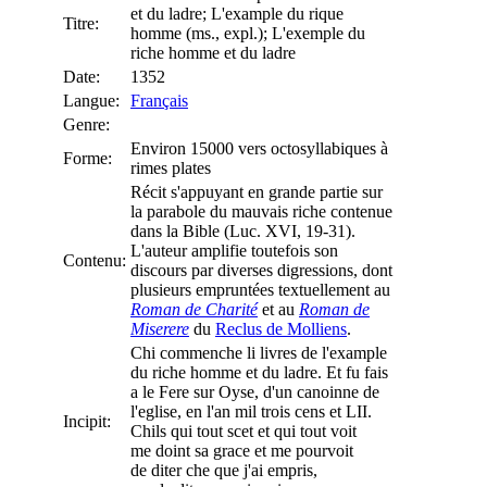
et du ladre; L'example du rique
Titre:
homme (ms., expl.); L'exemple du
riche homme et du ladre
Date:
1352
Langue:
Français
Genre:
Environ 15000 vers octosyllabiques à
Forme:
rimes plates
Récit s'appuyant en grande partie sur
la parabole du mauvais riche contenue
dans la Bible (Luc. XVI, 19-31).
L'auteur amplifie toutefois son
Contenu:
discours par diverses digressions, dont
plusieurs empruntées textuellement au
Roman de Charité
et au
Roman de
Miserere
du
Reclus de Molliens
.
Chi commenche li livres de l'example
du riche homme et du ladre. Et fu fais
a le Fere sur Oyse, d'un canoinne de
l'eglise, en l'an mil trois cens et LII.
Incipit:
Chils qui tout scet et qui tout voit
me doint sa grace et me pourvoit
de diter che que j'ai empris,