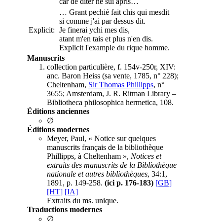
car de diter ne sui apris…
… Grant pechié fait chis qui mesdit
si comme j'ai par dessus dit.
Explicit:
Je finerai ychi mes dis,
atant m'en tais et plus n'en dis.
Explicit l'example du rique homme.
Manuscrits
collection particulière, f. 154v-250r, XIV:
anc. Baron Heiss (sa vente, 1785, n° 228);
Cheltenham,
Sir Thomas Phillipps
, n°
3655; Amsterdam, J. R. Ritman Library –
Bibliotheca philosophica hermetica, 108.
Éditions anciennes
∅
Éditions modernes
Meyer, Paul, « Notice sur quelques
manuscrits français de la bibliothèque
Phillipps, à Cheltenham »,
Notices et
extraits des manuscrits de la Bibliothèque
nationale et autres bibliothèques
, 34:1,
1891, p. 149-258.
(ici p. 176-183)
[GB]
[HT]
[IA]
Extraits du ms. unique.
Traductions modernes
∅