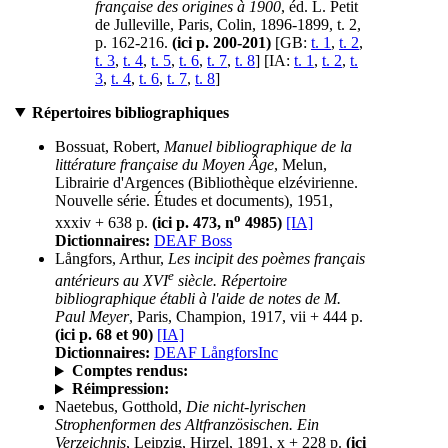
française des origines à 1900
, éd. L. Petit
de Julleville, Paris, Colin, 1896-1899, t. 2,
p. 162-216.
(ici p. 200-201)
[GB:
t. 1
,
t. 2
,
t. 3
,
t. 4
,
t. 5
,
t. 6
,
t. 7
,
t. 8
] [IA:
t. 1
,
t. 2
,
t.
3
,
t. 4
,
t. 6
,
t. 7
,
t. 8
]
Répertoires bibliographiques
Bossuat, Robert,
Manuel bibliographique de la
littérature française du Moyen Âge
, Melun,
Librairie d'Argences (Bibliothèque elzévirienne.
Nouvelle série. Études et documents), 1951,
o
xxxiv + 638 p.
(ici p. 473, n
4985)
[IA]
Dictionnaires:
DEAF Boss
Långfors, Arthur,
Les incipit des poèmes français
e
antérieurs au XVI
siècle. Répertoire
bibliographique établi à l'aide de notes de M.
Paul Meyer
, Paris, Champion, 1917, vii + 444 p.
(ici p. 68 et 90)
[IA]
Dictionnaires:
DEAF LångforsInc
Comptes rendus:
Réimpression:
Naetebus, Gotthold,
Die nicht-lyrischen
Strophenformen des Altfranzösischen. Ein
Verzeichnis
, Leipzig, Hirzel, 1891, x + 228 p.
(ici