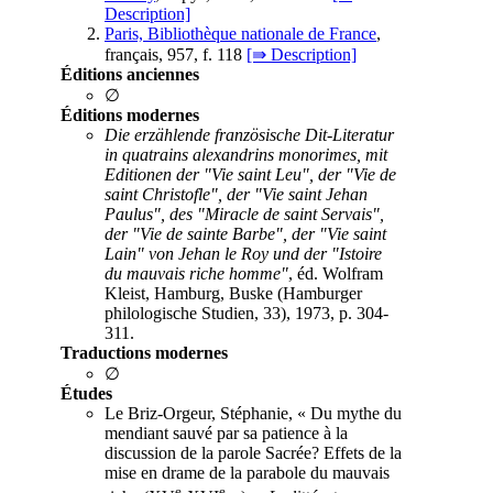
Description]
Paris, Bibliothèque nationale de France
,
français, 957, f. 118
[⇛ Description]
Éditions anciennes
∅
Éditions modernes
Die erzählende französische Dit-Literatur
in quatrains alexandrins monorimes, mit
Editionen der "Vie saint Leu", der "Vie de
saint Christofle", der "Vie saint Jehan
Paulus", des "Miracle de saint Servais",
der "Vie de sainte Barbe", der "Vie saint
Lain" von Jehan le Roy und der "Istoire
du mauvais riche homme"
, éd. Wolfram
Kleist, Hamburg, Buske (Hamburger
philologische Studien, 33), 1973, p. 304-
311.
Traductions modernes
∅
Études
Le Briz-Orgeur, Stéphanie, « Du mythe du
mendiant sauvé par sa patience à la
discussion de la parole Sacrée? Effets de la
mise en drame de la parabole du mauvais
e
e