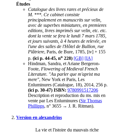
Études
Catalogue des livres rares et précieux de
M. ***. Ce cabinet consiste
principalement en manuscrits sur velin,
avec de superbes miniatures, en premieres
editions, livres imprimés sur velin, etc. etc.
dont la vente se fera le lundi 7 mars 1785,
et jours suivants, à 4 heures de relevée, en
l'une des salles de l'Hôtel de Bullion, rue
Plâtriere
, Paris, de Bure, 1785, [iv] + 155
o
p.
(ici p. 44-45, n
228)
[GB]
[IA]
Hindman, Sandra, et Ariane Bergeron-
Foote,
Flowering of Medieval French
Literature. "Au parler que m'aprist ma
mere"
, New York et Paris, Les
Enluminures (Catalogue, 18), 2014, 256 p.
(ici p. 30-47)
ISBN:
9780991517206
Description et reproduction du ms. mis en
vente par Les Enluminures (
Sir Thomas
Phillipps
, n° 3655 → J. R. Ritman).
Version en alexandrins
La vie et l'istoire du mauvais riche