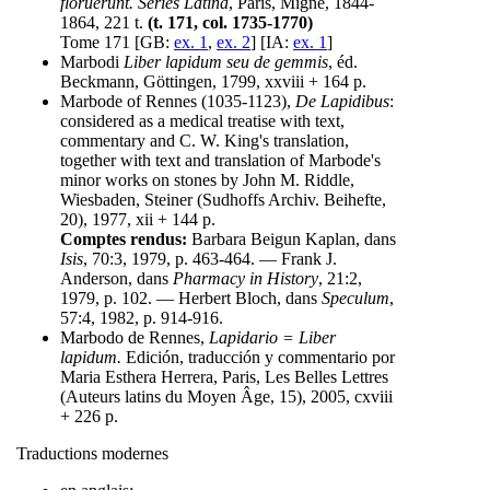
floruerunt. Series Latina
, Paris, Migne, 1844-
1864, 221 t.
(t. 171, col. 1735-1770)
Tome 171 [GB:
ex. 1
,
ex. 2
] [IA:
ex. 1
]
Marbodi
Liber lapidum seu de gemmis
, éd.
Beckmann, Göttingen, 1799, xxviii + 164 p.
Marbode of Rennes (1035-1123),
De Lapidibus
:
considered as a medical treatise with text,
commentary and C. W. King's translation,
together with text and translation of Marbode's
minor works on stones by John M. Riddle,
Wiesbaden, Steiner (Sudhoffs Archiv. Beihefte,
20), 1977, xii + 144 p.
Comptes rendus:
Barbara Beigun Kaplan, dans
Isis
, 70:3, 1979, p. 463-464. — Frank J.
Anderson, dans
Pharmacy in History
, 21:2,
1979, p. 102. — Herbert Bloch, dans
Speculum
,
57:4, 1982, p. 914-916.
Marbodo de Rennes,
Lapidario = Liber
lapidum.
Edición, traducción y commentario por
Maria Esthera Herrera, Paris, Les Belles Lettres
(Auteurs latins du Moyen Âge, 15), 2005, cxviii
+ 226 p.
Traductions modernes