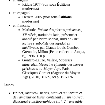
en anglais:
Riddle 1977 (voir sous
Éditions
modernes
)
en espagnol:
Herrera 2005 (voir sous
Éditions
modernes
)
en français:
Marbode,
Poème des pierres précieuses,
e
XI
siècle
, traduit du latin, présenté et
annoté par Pierre Monat, suivi de
Une
lecture symboliste des lapidaires
médiévaux
, par Claude Louis-Combet,
Grenoble, Millon (Petite collection Atopia,
6), 1996, 110 p.
Gontéro-Lauze, Valérie,
Sagesses
minérales. Médecine et magie des pierres
précieuses au Moyen Âge
, Paris,
Classiques Garnier (Sagesse du Moyen
Âge), 2010, 316 p., ici p. 151-176.
Études
Brunet, Jacques-Charles,
Manuel du libraire et
de l'amateur de livres, contenant 1.° un nouveau
dictionnaire bibliographique [...]; 2.° une table