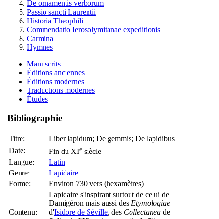
De ornamentis verborum
Passio sancti Laurentii
Historia Theophili
Commendatio Ierosolymitanae expeditionis
Carmina
Hymnes
Manuscrits
Éditions anciennes
Éditions modernes
Traductions modernes
Études
Bibliographie
Titre:
Liber lapidum; De gemmis; De lapidibus
e
Date:
Fin du XI
siècle
Langue:
Latin
Genre:
Lapidaire
Forme:
Environ 730 vers (hexamètres)
Lapidaire s'inspirant surtout de celui de
Damigéron mais aussi des
Etymologiae
Contenu:
d'
Isidore de Séville
, des
Collectanea
de