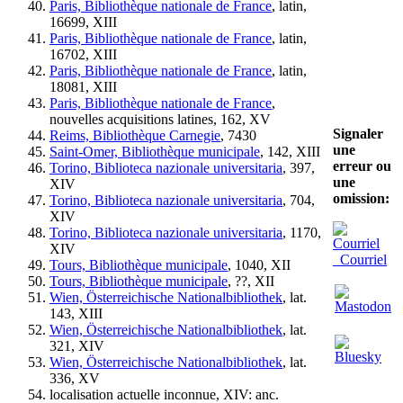
Paris, Bibliothèque nationale de France
, latin,
16699, XIII
Paris, Bibliothèque nationale de France
, latin,
16702, XIII
Paris, Bibliothèque nationale de France
, latin,
18081, XIII
Paris, Bibliothèque nationale de France
,
nouvelles acquisitions latines, 162, XV
Signaler
Reims, Bibliothèque Carnegie
, 7430
une
Saint-Omer, Bibliothèque municipale
, 142, XIII
erreur ou
Torino, Biblioteca nazionale universitaria
, 397,
une
XIV
omission:
Torino, Biblioteca nazionale universitaria
, 704,
XIV
Torino, Biblioteca nazionale universitaria
, 1170,
XIV
Courriel
Tours, Bibliothèque municipale
, 1040, XII
Tours, Bibliothèque municipale
, ??, XII
Wien, Österreichische Nationalbibliothek
, lat.
143, XIII
Wien, Österreichische Nationalbibliothek
, lat.
321, XIV
Wien, Österreichische Nationalbibliothek
, lat.
336, XV
localisation actuelle inconnue, XIV: anc.