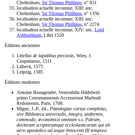
Cheltenham,
Sir Thomas Phillipps
, n° 831
localisation actuelle inconnue, XIII: anc.
Cheltenham,
Sir Thomas Phillipps
, n° 1356
localisation actuelle inconnue, XIII: anc.
Cheltenham,
Sir Thomas Phillipps
, n° 2274
localisation actuelle inconnue, XIV: anc.
Lord
Ashburnham
, Libri 1520
Éditions anciennes
Libellus de lapidibus preciosis
, Wien, J.
Cuspinianus, 1511
Lübeck, 1575
Leipzig, 1585
Éditions modernes
Antoine Beaugendre, Venerabilis Hildeberti
primo Cenomannensis Accesserunt Marbodi
Redonensis, Paris, 1708.
Migne, J.-P., éd.,
Patrologiae cursus completus,
sive Biblioteca universalis, integra, uniformis,
commodo, œconomica omnium s.s. Patrum,
doctorum scriptorumque ecclesiasticorum qui ab
aevo apostolico ad usque Innocenti III tempora