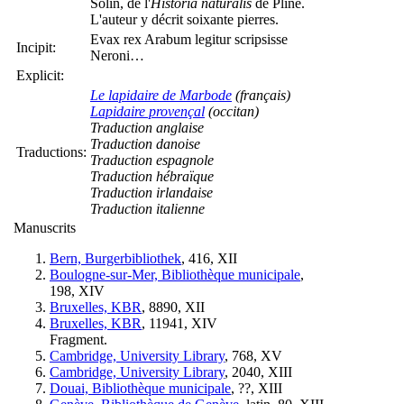
Solin, de l'
Historia naturalis
de Pline.
L'auteur y décrit soixante pierres.
Evax rex Arabum legitur scripsisse
Incipit:
Neroni…
Explicit:
Le lapidaire de Marbode
(français)
Lapidaire provençal
(occitan)
Traduction anglaise
Traduction danoise
Traductions:
Traduction espagnole
Traduction hébraïque
Traduction irlandaise
Traduction italienne
Manuscrits
Bern, Burgerbibliothek
, 416, XII
Boulogne-sur-Mer, Bibliothèque municipale
,
198, XIV
Bruxelles, KBR
, 8890, XII
Bruxelles, KBR
, 11941, XIV
Fragment.
Cambridge, University Library
, 768, XV
Cambridge, University Library
, 2040, XIII
Douai, Bibliothèque municipale
, ??, XIII