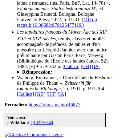
latina e romanza (ms. Paris, BnF, Lat. 14470) »,
Filologicamente. Studi e testi romanzi IX
, éd.
Giuseppina Brunetti, Bologna, Bologna
University Press, 2022, p. 11-31.
DOI du
recueil: 10.30682/9791254771198
e
Les lapidaires français du Moyen Âge des XII
,
e
e
XIII
et XIV
siècles
, réunis, classés et publiés
accompagnés de préfaces, de tables et d'un
glossaire par Léopold Pannier, avec une notice
préliminaire par Gaston Paris, Paris, Vieweg
(Bibliothèque de l'École des hautes études, 52),
1882, [v] + xi + 342 p.
[Gallica]
[GB]
[IA]
Réimpression:
Walberg, Emmanuel, « Deux détails du
Bestiaire
de Philippe de Thaun »,
Zeitschrift für
romanische Philologie
, 25, 1901, p. 697-704.
[Gallica]
[GB]
[HT]
[IA]
Permalien:
https://arlima.net/no/16877
Voir aussi:
>
Wikidata:
Q132136540