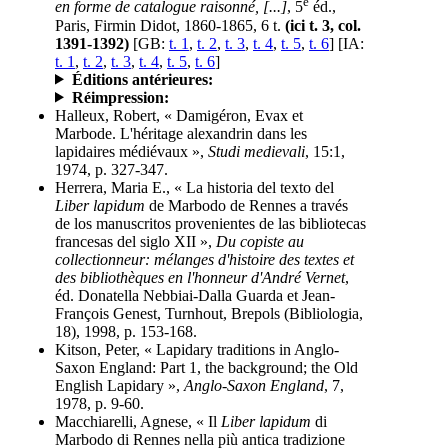
e
en forme de catalogue raisonné, [...]
, 5
éd.,
Paris, Firmin Didot, 1860-1865, 6 t.
(ici t. 3, col.
1391-1392)
[GB:
t. 1
,
t. 2
,
t. 3
,
t. 4
,
t. 5
,
t. 6
] [IA:
t. 1
,
t. 2
,
t. 3
,
t. 4
,
t. 5
,
t. 6
]
Éditions antérieures:
Réimpression:
Halleux, Robert, « Damigéron, Evax et
Marbode. L'héritage alexandrin dans les
lapidaires médiévaux »,
Studi medievali
, 15:1,
1974, p. 327-347.
Herrera, Maria E., « La historia del texto del
Liber lapidum
de Marbodo de Rennes a través
de los manuscritos provenientes de las bibliotecas
francesas del siglo XII »,
Du copiste au
collectionneur: mélanges d'histoire des textes et
des bibliothèques en l'honneur d'André Vernet
,
éd. Donatella Nebbiai-Dalla Guarda et Jean-
François Genest, Turnhout, Brepols (Bibliologia,
18), 1998, p. 153-168.
Kitson, Peter, « Lapidary traditions in Anglo-
Saxon England: Part 1, the background; the Old
English Lapidary »,
Anglo-Saxon England
, 7,
1978, p. 9-60.
Macchiarelli, Agnese, « Il
Liber lapidum
di
Marbodo di Rennes nella più antica tradizione