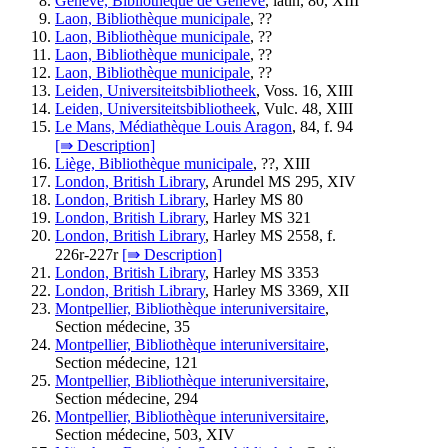
Genève, Bibliothèque de Genève
, latin, 80, XIII
Laon, Bibliothèque municipale
, ??
Laon, Bibliothèque municipale
, ??
Laon, Bibliothèque municipale
, ??
Laon, Bibliothèque municipale
, ??
Leiden, Universiteitsbibliotheek
, Voss. 16, XIII
Leiden, Universiteitsbibliotheek
, Vulc. 48, XIII
Le Mans, Médiathèque Louis Aragon
, 84, f. 94
[⇛ Description]
Liège, Bibliothèque municipale
, ??, XIII
London, British Library
, Arundel MS 295, XIV
London, British Library
, Harley MS 80
London, British Library
, Harley MS 321
London, British Library
, Harley MS 2558, f.
226r-227r
[⇛ Description]
London, British Library
, Harley MS 3353
London, British Library
, Harley MS 3369, XII
Montpellier, Bibliothèque interuniversitaire
,
Section médecine, 35
Montpellier, Bibliothèque interuniversitaire
,
Section médecine, 121
Montpellier, Bibliothèque interuniversitaire
,
Section médecine, 294
Montpellier, Bibliothèque interuniversitaire
,
Section médecine, 503, XIV