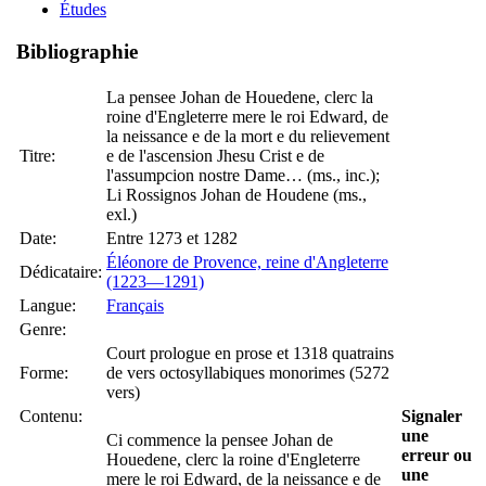
Études
Bibliographie
La pensee Johan de Houedene, clerc la
roine d'Engleterre mere le roi Edward, de
la neissance e de la mort e du relievement
Titre:
e de l'ascension Jhesu Crist e de
l'assumpcion nostre Dame… (ms., inc.);
Li Rossignos Johan de Houdene (ms.,
exl.)
Date:
Entre 1273 et 1282
Éléonore de Provence, reine d'Angleterre
Dédicataire:
(1223—1291)
Langue:
Français
Genre:
Court prologue en prose et 1318 quatrains
Forme:
de vers octosyllabiques monorimes (5272
vers)
Contenu:
Signaler
une
Ci commence la pensee Johan de
erreur ou
Houedene, clerc la roine d'Engleterre
une
mere le roi Edward, de la neissance e de