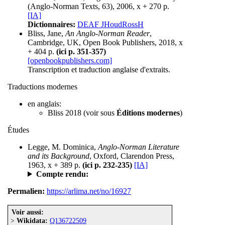
(Anglo-Norman Texts, 63), 2006, x + 270 p.
[IA]
Dictionnaires:
DEAF JHoudRossH
Bliss, Jane,
An Anglo-Norman Reader
,
Cambridge, UK, Open Book Publishers, 2018, x
+ 404 p.
(ici p. 351-357)
[openbookpublishers.com]
Transcription et traduction anglaise d'extraits.
Traductions modernes
en anglais:
Bliss 2018 (voir sous
Éditions modernes
)
Études
Legge, M. Dominica,
Anglo-Norman Literature
and its Background
, Oxford, Clarendon Press,
1963, x + 389 p.
(ici p. 232-235)
[IA]
Compte rendu:
Permalien:
https://arlima.net/no/16927
Voir aussi:
>
Wikidata:
Q136722509