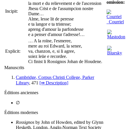
omission:
la mort e du relievement e de l'ascension
Jhesu Crist e de l'assumpcion nostre
Incipit:
Dame…
Alme, lesse lit de peresse
Courriel
e ta langor e ta tristesse;
apreng d'amour la parfondesse
e a penser d'amour t'adresse!…
… A la roïne, l'esmeree,
mere au roi Edward, la senee,
Explicit:
va, chanzon, e, si li agree,
soiez leüe e recordee.
Ci finist li Rossignos Johan de Houdene.
Manuscrits
Cambridge, Corpus Christi College, Parker
Library
, 471
[⇛ Description]
Éditions anciennes
∅
Éditions modernes
Rossignos
by John of Howden, edited by Glynn
Hesketh, London, Anglo-Norman Text Society